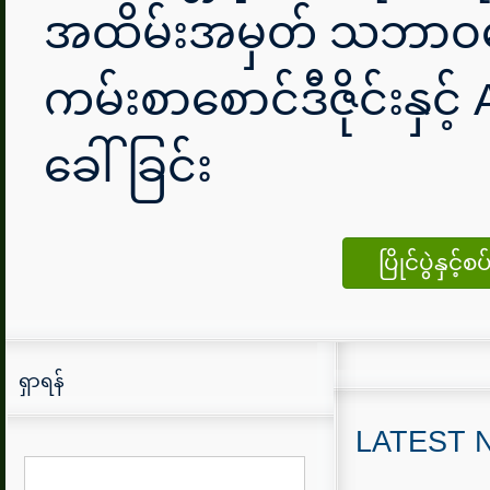
အထိမ်းအမှတ် သဘာ
ကမ်းစာစောင်ဒီဇိုင်းနှင့် A
ခေါ်ခြင်း
ပြိုင်ပွဲနှ
ရှာရန်
LATEST 