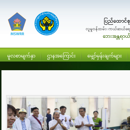
မူလစာမျက်နှာ
ဌာနအကြောင်း
မျှော်မှန်းချက်များ