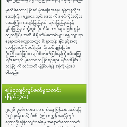
မိုးတိမ်တောင်ဖြစ်ပေါ်မှုအခြေအနေ။ ရန်ကုန်တိုင်း
ဒေသကြီး၊ မန္တလေးတိုင်းဒေသကြီး၊ စစ်ကိုင်းတိုင်း
ဒေသကြီး၊ ကချင်ပြည်နယ်၊ ချင်းပြည်နယ်နှင့်
ရှမ်းပြည်နယ်တို့တွင် မိုးတိမ်တောင်များ ဖြစ်ထွန်း
လျက်ရှိပြီး အဆိုပါ မိုးတိမ်တောင်များ ရွေ့လျားရာ
နေရာတစ်လျှောက်တွင် မိုးရွာသွန်းခြင်းနှင့်အတူ
လေပြင်းတိုက်ခတ်ခြင်း၊ မိုးထစ်ချုန်းခြင်း၊
မိုးကြိုးပစ်ခြင်း၊ လျှပ်စီးလက်ခြင်းနှင့် မိုးသီးကြွေ
ခြင်းစသည့် မိုးလေဝသဖြစ်စဉ်များ ဖြစ်ပေါ်နိုင်ပါ
သဖြင့် ကြိုတင်သတိပြုနိုင်ပါရန် အကြံပြုအပ်
ပါသည်။
မြေငလျင်လှုပ်ခတ်မှုသတင်း
(ပြည်တွင်း)
၂၀၂၆ ခုနှစ်၊ မေလ ၁၁ ရက်နေ့၊ မြန်မာစံတော်ချိန်
(၀၂) နာရီ၊ (၀၆) မိနစ်၊ (၃၅) စက္ကန့် အချိန်တွင်
ညောင်ဦးမြေငလျင်စခန်းမှ အနောက်တောင်ဘက်