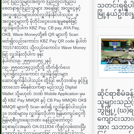
သင့် ပြည်သူများအတွက် ပြည်တွင်း/ပြည်ပ
သတင်းရရှိပါ
စေတနာရှင်ပြည်သူများ အနေဖြင့် အလှူငွေနှင့်
မြို့နယ်ဦးစီးမှ
အလှူပစ္စည်းများပါဝင်လှူဒါန်းနိုင်ပါသည်။ ၂။
အလှူငွေများကို မိုဘိုင်းငွေပေးချေမှုစနစ်ဖြင့်
လှူဒါန်းလိုပါက KBZ Pay, CB pay, AYA Pay,
OK$, Wave Moneyတို့၏ QR များကို Scan
ဖတ်၍လည်းကောင်း၊ KBZ Pay QR code နံပါတ်
70157401001 သို့လည်းကောင်း၊ Wave Money
ဖြင့် လှူဒါန်းလိုပါက ဖုန်း
နံပါတ်(၀၉-၂၅၅၀၀၁၅၄၂နှင့်
၀၉-၂၅၅၀၀၁၅၄၃)တို့သို့ တိုက်ရိုက်ပေး
သွင်း၍လည်းကောင်း လှူဒါန်းခြင်းများ
ဆောင်ရွက်နိုင်ပါသည်။ ထို့ပြင် ဗဟိုဘဏ်မှ ခွင့်ပြု
ထားသော မိမိနှစ်သက်ရာ မည်သည့် Digital
ဆိုင်ရာစီမံခန့်
Wallet သို့မဟုတ် ဘဏ် Mobile Application မှမ
ဆို KBZ Pay MMQR နှင့် CB Pay MMQR၊ OK$
သူများသည်(၁
MMQR များကို Scan ဖတ်၍ လှူဒါန်းနိုင်ပါသည်။
ဘွဲမြို့၊ (
၃။ ဘဏ်များမှ လှူဒါန်းလိုပါက မြန်မာကျပ်ငွေကို
ကျောင်းသား(၁
မြန်မာ့စီးပွားရေးဘဏ်၊ နေပြည်တော်တွင်
အား သဘာဝဘ
ငွေစာရင်းအမှတ် OA-011834 ကိုဖွင့်လှစ်ထားပြီး
အောက်ပါနည်းလမ်းများဖြင့် လှူဒါန်းနိုင်ပါသည်-