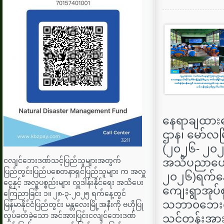
နေရာချထား​ရေ
ဌာန၊ မော်လမြိ
(၂၀၂၆- ၂၀၂၇
ငလျင်ဘေးဒဏ်သင့်ပြည်သူများအတွက်
အသိပညာပေးလု
ပြည်တွင်းပြည်ပစေတနာရှင်ပြည်သူများ က အလှူ
၂၀၂၆)ရက်နေ့ထ
ငွေနှင့် အလှူပစ္စည်းများ လှူဒါန်းနိုင်ရေး အသိပေး
ကျေးရွာအုပ်စ
ကြေညာခြင်း ၁။ ၂၈-၃-၂၀၂၅ ရက်နေ့တွင်
သဘာ၀ဘေးလျေ
မြန်မာနိုင်ငံပြည်တွင်း မန္တလေးမြို့အနီးကို ဗဟိုပြု
လှုပ်ခတ်ခဲ့သော အင်အားပြင်းငလျင်ဘေးဒဏ်
သင်တန်းအား သ