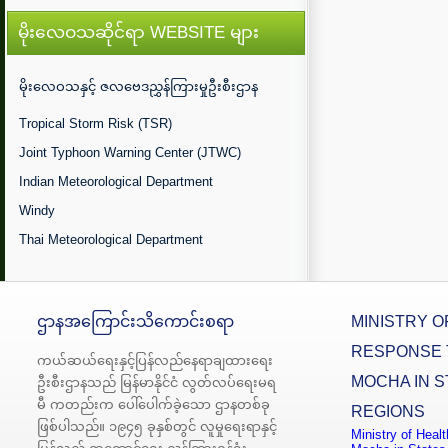
မိုးလေဝသဆိုင်ရာ WEBSITE များ
မိုးလေဝသနှင့် ဇလဗေဒညွှန်ကြားမှုဦးစီးဌာန
Tropical Storm Risk (TSR)
Joint Typhoon Warning Center (JTWC)
Indian Meteorological Department
Windy
Thai Meteorological Department
ဌာနအကြောင်းသိကောင်းစရာ
MINISTRY O
RESPONSE 
ကယ်ဆယ်ရေးနှင့်ပြန်လည်နေရာချထားရေး
MOCHA IN S
ဦးစီးဌာနသည် မြန်မာနိုင်ငံ လွတ်လပ်ရေးမရ
မီ ကတည်းက ပေါ်ပေါက်ခဲ့သော ဌာနတစ်ခု
REGIONS
ဖြစ်ပါသည်။ ၁၉၄၅ ခုနှစ်တွင် လူမှုရေးရာနှင့်
Ministry of Heal