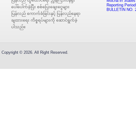
ပြန်လည် ထူထောင်ရေး ညွှန်ကြားဝန်ရုံး
Mocha in States
Reporting Period
ပေါ်ပေါက်ခဲ့ပြီး စစ်ပြေးချေးငွေများ
BULLETIN NO. 
ပြန်လည် ကောက်ခံခြင်းနှင့် ပြန်လည်နေရာ
ချထားရေး ကိစ္စရပ်များကို ဆောင်ရွက်ခဲ့
ပါသည်။
Copyright © 2026. All Right Reserved.