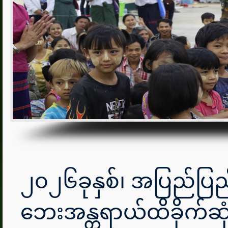
၂၀၂၆ခုနှစ်၊ အပြည်ပြ
ဘေးအန္တရာယ်ထိခိုက်ဆုံးရ