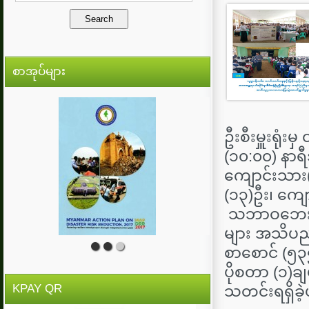
စာအုပ်များ
ဦးစီးမှူးရုံ
(၁၀:၀၀) နာရီ
ကျောင်းသား(
(၁၃)ဦး၊ ကျေ
သဘာဝဘေးအန္တ
များ အသိပညာ
စာစောင် (၅၃
ပိုစတာ (၁)ခ
KPAY QR
သတင်းရရှိခဲ