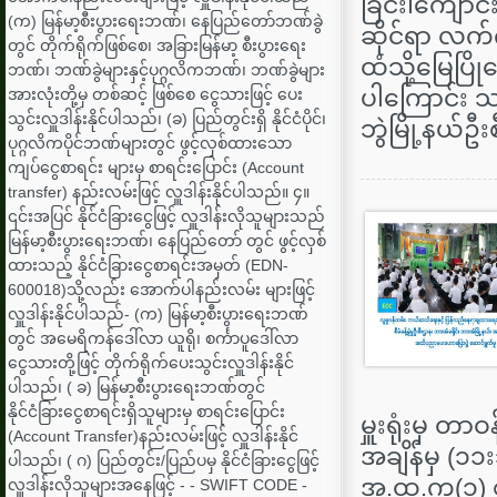
ခြင်း၊​ကျော
(က) မြန်မာ့စီးပွားရေးဘဏ်၊ နေပြည်တော်ဘဏ်ခွဲ
ဆိုင်ရာ လက်က
တွင် တိုက်ရိုက်ဖြစ်စေ၊ အခြားမြန်မာ့ စီးပွားရေး
ထံသို့​မြေပြိ
ဘဏ်၊ ဘဏ်ခွဲများနှင့်ပုဂ္ဂလိကဘဏ်၊ ဘဏ်ခွဲများ
ပါ​ကြောင်း သ
အားလုံးတို့မှ တစ်ဆင့် ဖြစ်စေ ငွေသားဖြင့် ပေး
သွင်းလှူဒါန်းနိုင်ပါသည်၊ (ခ) ပြည်တွင်းရှိ နိုင်ငံပိုင်၊
ဘွဲမြို့နယ်ဦးစီ
ပုဂ္ဂလိကပိုင်ဘဏ်များတွင် ဖွင့်လှစ်ထားသော
ကျပ်ငွေစာရင်း များမှ စာရင်းပြောင်း (Account
transfer) နည်းလမ်းဖြင့် လှူဒါန်းနိုင်ပါသည်။ ၄။
၎င်းအပြင် နိုင်ငံခြားငွေဖြင့် လှူဒါန်းလိုသူများသည်
မြန်မာ့စီးပွားရေးဘဏ်၊ နေပြည်တော် တွင် ဖွင့်လှစ်
ထားသည့် နိုင်ငံခြားငွေစာရင်းအမှတ် (EDN-
600018)သို့လည်း အောက်ပါနည်းလမ်း များဖြင့်
လှူဒါန်းနိုင်ပါသည်- (က) မြန်မာ့စီးပွားရေးဘဏ်
တွင် အမေရိကန်ဒေါ်လာ ယူရို၊ စင်္ကာပူဒေါ်လာ
ငွေသားတို့ဖြင့် တိုက်ရိုက်ပေးသွင်းလှူဒါန်းနိုင်
ပါသည်၊ ( ခ) မြန်မာ့စီးပွားရေးဘဏ်တွင်
နိုင်ငံခြားငွေစာရင်းရှိသူများမှ စာရင်းပြောင်း
မှူးရုံးမှ တ
(Account Transfer)နည်းလမ်းဖြင့် လှူဒါန်းနိုင်
အချိန်မှ (၁၁
ပါသည်၊ ( ဂ) ပြည်တွင်း/ပြည်ပမှ နိုင်ငံခြားငွေဖြင့်
အ.ထ.က(၁) စ
လှူဒါန်းလိုသူများအနေဖြင့် - - SWIFT CODE -