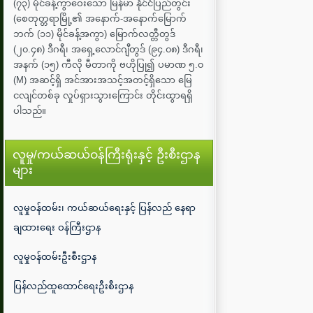
(၇၃) မိုင်ခန့်ကွာဝေးသော မြန်မာ နိုင်ငံပြည်တွင်း
(စေတုတ္တရာမြို့၏ အနောက်-အနောက်မြောက်
ဘက် (၁၁) မိုင်ခန့်အကွာ) မြောက်လတ္တီတွဒ်
(၂၀.၄၈) ဒီဂရီ၊ အရှေ့လောင်ဂျီတွဒ် (၉၄.၀၈) ဒီဂရီ၊
အနက် (၁၅) ကီလို မီတာကို ဗဟိုပြု၍ ပမာဏ ၅.၀
(M) အဆင့်ရှိ အင်အားအသင့်အတင့်ရှိသော မြေ
ငလျင်တစ်ခု လှုပ်ရှားသွားကြောင်း တိုင်းထွာရရှိ
ပါသည်။
လူမှု/ကယ်ဆယ်ဝန်ကြီးရုံးနှင့် ဦးစီးဌာန
များ
လူမှုဝန်ထမ်း၊ ကယ်ဆယ်ရေးနှင့် ပြန်လည် နေရာ
ချထားရေး ဝန်ကြီးဌာန
လူမှုဝန်ထမ်းဦးစီးဌာန
ပြန်လည်ထူထောင်ရေးဦးစီးဌာန