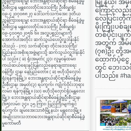
မြို့နယ်၊ အမ
ညွှန်ကြားရေးမှူး ‌ဘေးအန္တရာယ်ဆိုင်ရာ စီမံခန့်ခွဲမှု
ဦးစီးဌာန မန္တလေးတိုင်းဒေသကြီး ဦးစီးမှူးရုံး
ကြောင့်လည်း
၀၉-၄၂၀၇၀၈၈၂၇ ဒေါ်သက်သက်အေး ဒုတိယ
လေပြင်းတိုက
ညွှန်ကြားရေးမှူး ‌ဘေးအန္တရာယ်ဆိုင်ရာ စီမံခန့်ခွဲမှု
မိုးကြိုးပစ်
ဦးစီးဌာန မန္တလေးတိုင်းဒေသကြီး ဦးစီးမှူးရုံး
၀၉-၄၀၀၅၀၂၀၅၆ ၆။ အလှူပစ္စည်းများကို
တစ်ပိုင်းပျက်စ
အောက်ပါအတိုင်း ဆက်သွယ်ပေးပို့လှူဒါန်းနိုင်
အတွက် အိမ်ဆ
ပါသည် - (က) သက်ဆိုင်ရာ တိုင်းဒေသကြီး/
(၇၈)ဦး တို့
ပြည်နယ်အစိုးရအဖွဲ့များသို့ ဆက်သွယ်လှူဒါန်းနိုင်
ထောက်ပံ့ငွေ 
ပါ သည်။ ( ခ) ရုံးအမှတ်(၂၃)၊ လူမှုဝန်ထမ်း၊
ကယ်ဆယ်ရေးနှင့်ပြန်လည်နေရာချထားရေး
တွင် ဘေးသင်
ဝန်ကြီး ဌာန၊ နေပြည်တော်။ ( ခ) ဗဟိုသိုလှောင်
ပါသည်။ #h
ရုံ(ရန်ကုန်မြို့)၊ ဘေးအန္တရာယ်ဆိုင်ရာစီမံခန့်ခွဲမှု
ဦးစီးဌာန၊ အမှတ်(၃) ရပ်ကွက်၊ ကျိုက်ဝိုင်းဘုရား
လမ်း၊ ရန်ကုန်မြို့။ (ဃ) ဗဟိုသိုလှောင်ရုံ(မန္တလေး
မြို့)၊ ဘေးအန္တရာယ်ဆိုင်ရာစီမံခန့်ခွဲမှုဦးစီးဌာန၊
(၆၅)လမ်း၊ ၃၄x ၃၅ ကြား၊ ပြည်ကြီးမျက်ရှင်
ရပ်ကွက်၊ ချမ်းအေးသာဇံမြို့နယ်၊ မန္တလေးမြို့။
အမျိုးသားသဘာဝဘေးအန္တရာယ်ဆိုင်ရာစီမံခန့်ခွဲ
မှုကော်မတီ