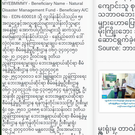
MYEBMMMY - Beneficiary Name - Natural
ကျောင်းသူ စု
Disaster Management Fund - Beneficiary A/C
သဘာဝဘေးအန္တ
No - EDN-600018 သို့ လှူဒါန်းနိုင်ပါသည်။ ၅။
များဟောပြော
အလှူငွေနှင့်အလှူပစ္စည်းများလှူဒါန်းလိုသူများ
အနေဖြင့် အောက်ပါပုဂ္ဂိုလ်များသို့ ဆက်သွယ်
မိုးကြိုးဘေး
မေးမြန်းလှူဒါန်းနိုင်ပါသည် - နေပြည်တော် ဒေါ်
ဆောင်ရွက်ခဲ
လဲ့လဲ့အေး ညွှန်ကြားရေးမှူးချုပ် ‌ဘေးအန္တရာယ်
Source: ဘားအံ
ဆိုင်ရာ စီမံခန့်ခွဲမှုဦးစီးဌာန ၀၆၇-၃၄၀၄၀၅၀
၀၉-၂၀၂၁၄၉၁ ဦးဝင်းရွှေ ဒုတိယ
ညွှန်ကြားရေးမှူးချုပ် ‌ဘေးအန္တရာယ်ဆိုင်ရာ စီမံ
ခန့်ခွဲမှုဦးစီးဌာန ၀၆၇-၃၄၀၄၀၄၈
၀၉-၂၅၄၁၇၀၀၁၁ ဒေါ်ဖြူဖြူဝင်း၊ ညွှန်ကြားရေး
မှူး ‌ဘေးအန္တရာယ်ဆိုင်ရာ စီမံခန့်ခွဲမှုဦးစီးဌာန
၀၆၇-၃၄၀၄၃၁၆ ၀၉-၄၃၀၅၄၈၄၄ ရန်ကုန်မြို့ ဦး
သန်းစိုး ညွှန်ကြားရေးမှူး ‌ဘေးအန္တရာယ်ဆိုင်ရာ
စီမံခန့်ခွဲမှုဦးစီးဌာန ရန်ကုန်တိုင်းဒေသကြီး ဦးစီးမှူး
ရုံး ၀၉-၂၅၀၁၂၃၈၈၅ ဒေါ်သန်းသန်းဝင်း ဒုတိယ
ညွှန်ကြားရေးမှူး ‌ဘေးအန္တရာယ်ဆိုင်ရာ စီမံခန့်ခွဲမှု
ဦးစီးဌာန ရန်ကုန်တိုင်းဒေသကြီး ဦးစီးမှူးရုံး
မှူးရုံးမှ တ
၀၉-၄၂၀၇၄၀၁၆၀ မန္တလေးမြို့ ဦးအေးမင်းသူ