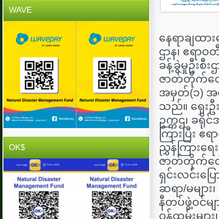
WAVE
နေရာချထားရေး
ဌာန၊ ဧရာဝတီတ
ခန့်ခွဲမှုဦ
ဇာတ်တိုက်လေ့
အမှတ်(၁) အ
သည်။ ရှေးဦး
ဥက္ကဌ၊ ခရိုင
ကြားပြီး ဧရာ
ညွှန်ကြားရေ
OK$
ဇာတ်တိုက်လေ
ရှင်းလင်းပြ
ဆရာ/မများ၊ 
နီတပ်ဖွဲ့ဝင်မ
ဝန်ထမ်းများ၊