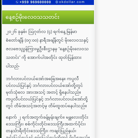
နေ့စဉ်မိုးလေဝသသတင်း
၂၀၂၆ ခုနှစ်၊ သြဂုတ်လ (၄) ရက်နေ့ မြန်မာ
စံတော်ချိန် (၀၇:၀၀) နာရီအချိန်တွင် မိုးလေဝသနှင့်
ဇလဗေဒညွှန်ကြားမှုဦးစီးဌာနမှ “နေ့စဉ်မိုးလေဝသ
သတင်း” ကို အောက်ပါအတိုင်း ထုတ်ပြန်ထား
ပါသည်-
ဘင်္ဂလားပင်လယ်အော်အ‌ခြေအနေ။ ကပ္ပလီ
ပင်လယ်ပြင်နှင့် ဘင်္ဂလားပင်လယ်အော်တို့တွင်
မုတ်သုံလေ အားအသင့် အတင့် ရှိနေပါသည်။
ကပ္ပလီပင်လယ်ပြင်နှင့် ဘင်္ဂလားပင်လယ်အော်တို့
တွင် တိမ်အသင့်အတင့်မှ တိမ်ထူထပ်နေပါသည်။
နောက် ၂ ရက်အတွက်ခန့်မှန်းချက်။ မန္တလေးတိုင်း
ဒေသကြီး၊ စစ်ကိုင်းတိုင်းဒေသကြီးအထက်ပိုင်း၊
တနင်္သာရီတိုင်းဒေသကြီး၊ ကချင်ပြည်နယ်၊
ချင်းပြည်နယ်နှင့် ရှမ်းပြည်နယ်တို့တွင် မိုးပိုနေမည်။