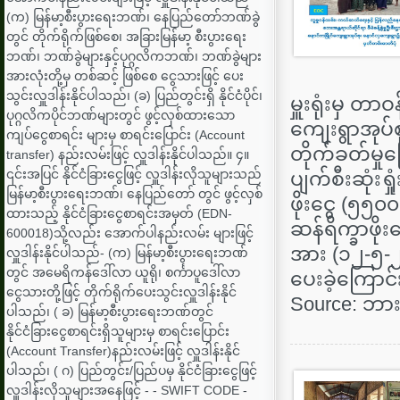
(က) မြန်မာ့စီးပွားရေးဘဏ်၊ နေပြည်တော်ဘဏ်ခွဲ
တွင် တိုက်ရိုက်ဖြစ်စေ၊ အခြားမြန်မာ့ စီးပွားရေး
ဘဏ်၊ ဘဏ်ခွဲများနှင့်ပုဂ္ဂလိကဘဏ်၊ ဘဏ်ခွဲများ
အားလုံးတို့မှ တစ်ဆင့် ဖြစ်စေ ငွေသားဖြင့် ပေး
သွင်းလှူဒါန်းနိုင်ပါသည်၊ (ခ) ပြည်တွင်းရှိ နိုင်ငံပိုင်၊
မှူးရုံးမှ တာ
ပုဂ္ဂလိကပိုင်ဘဏ်များတွင် ဖွင့်လှစ်ထားသော
ကျေးရွာအုပ်
ကျပ်ငွေစာရင်း များမှ စာရင်းပြောင်း (Account
တိုက်ခတ်မှုကြ
transfer) နည်းလမ်းဖြင့် လှူဒါန်းနိုင်ပါသည်။ ၄။
၎င်းအပြင် နိုင်ငံခြားငွေဖြင့် လှူဒါန်းလိုသူများသည်
ပျက်စီးဆုံးရ
မြန်မာ့စီးပွားရေးဘဏ်၊ နေပြည်တော် တွင် ဖွင့်လှစ်
ဖိုးငွေ (၅၅၀
ထားသည့် နိုင်ငံခြားငွေစာရင်းအမှတ် (EDN-
ဆန်ရိက္ခာဖိုး
600018)သို့လည်း အောက်ပါနည်းလမ်း များဖြင့်
အား (၁၂-၅-
လှူဒါန်းနိုင်ပါသည်- (က) မြန်မာ့စီးပွားရေးဘဏ်
တွင် အမေရိကန်ဒေါ်လာ ယူရို၊ စင်္ကာပူဒေါ်လာ
ပေးခဲ့ကြောင
ငွေသားတို့ဖြင့် တိုက်ရိုက်ပေးသွင်းလှူဒါန်းနိုင်
Source: ဘားအံ
ပါသည်၊ ( ခ) မြန်မာ့စီးပွားရေးဘဏ်တွင်
နိုင်ငံခြားငွေစာရင်းရှိသူများမှ စာရင်းပြောင်း
(Account Transfer)နည်းလမ်းဖြင့် လှူဒါန်းနိုင်
ပါသည်၊ ( ဂ) ပြည်တွင်း/ပြည်ပမှ နိုင်ငံခြားငွေဖြင့်
လှူဒါန်းလိုသူများအနေဖြင့် - - SWIFT CODE -