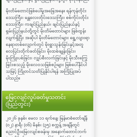
မိုးတိမ်တောင်ဖြစ်ပေါ်မှုအခြေအနေ။ ရန်ကုန်တိုင်း
ဒေသကြီး၊ မန္တလေးတိုင်းဒေသကြီး၊ စစ်ကိုင်းတိုင်း
ဒေသကြီး၊ ကချင်ပြည်နယ်၊ ချင်းပြည်နယ်နှင့်
ရှမ်းပြည်နယ်တို့တွင် မိုးတိမ်တောင်များ ဖြစ်ထွန်း
လျက်ရှိပြီး အဆိုပါ မိုးတိမ်တောင်များ ရွေ့လျားရာ
နေရာတစ်လျှောက်တွင် မိုးရွာသွန်းခြင်းနှင့်အတူ
လေပြင်းတိုက်ခတ်ခြင်း၊ မိုးထစ်ချုန်းခြင်း၊
မိုးကြိုးပစ်ခြင်း၊ လျှပ်စီးလက်ခြင်းနှင့် မိုးသီးကြွေ
ခြင်းစသည့် မိုးလေဝသဖြစ်စဉ်များ ဖြစ်ပေါ်နိုင်ပါ
သဖြင့် ကြိုတင်သတိပြုနိုင်ပါရန် အကြံပြုအပ်
ပါသည်။
မြေငလျင်လှုပ်ခတ်မှုသတင်း
(ပြည်တွင်း)
၂၀၂၆ ခုနှစ်၊ မေလ ၁၁ ရက်နေ့၊ မြန်မာစံတော်ချိန်
(၀၂) နာရီ၊ (၀၆) မိနစ်၊ (၃၅) စက္ကန့် အချိန်တွင်
ညောင်ဦးမြေငလျင်စခန်းမှ အနောက်တောင်ဘက်