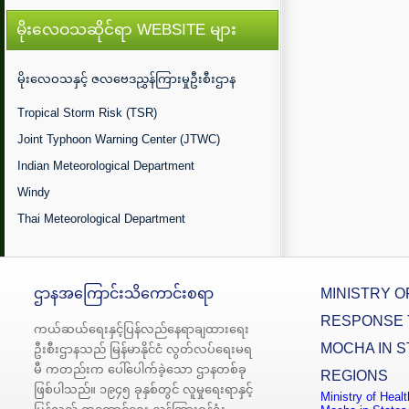
မိုးလေဝသဆိုင်ရာ WEBSITE များ
မိုးလေဝသနှင့် ဇလဗေဒညွှန်ကြားမှုဦးစီးဌာန
Tropical Storm Risk (TSR)
Joint Typhoon Warning Center (JTWC)
Indian Meteorological Department
Windy
Thai Meteorological Department
ဌာနအကြောင်းသိကောင်းစရာ
MINISTRY O
RESPONSE 
ကယ်ဆယ်ရေးနှင့်ပြန်လည်နေရာချထားရေး
MOCHA IN S
ဦးစီးဌာနသည် မြန်မာနိုင်ငံ လွတ်လပ်ရေးမရ
မီ ကတည်းက ပေါ်ပေါက်ခဲ့သော ဌာနတစ်ခု
REGIONS
ဖြစ်ပါသည်။ ၁၉၄၅ ခုနှစ်တွင် လူမှုရေးရာနှင့်
Ministry of Heal