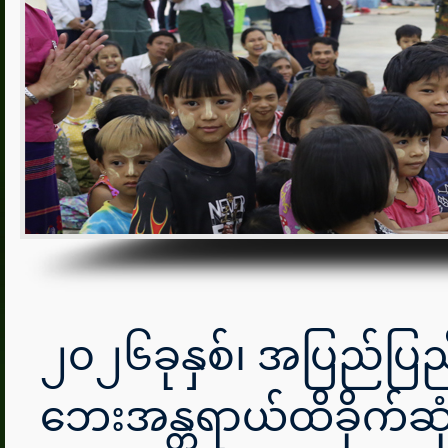
၂၀၂၆ခုနှစ်၊ အပြည်ပြ
ဘေးအန္တရာယ်ထိခိုက်ဆုံးရ