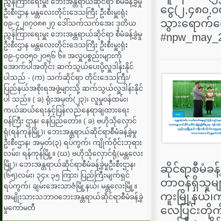
ညွှန်ကြားရေးမှူး ‌ဘေးအန္တရာယ်ဆိုင်ရာ စီမံခန့်ခွဲမှု
ငွေ(၂,၄၈၀,၀
ဦးစီးဌာန မန္တလေးတိုင်းဒေသကြီး ဦးစီးမှူးရုံး
သွားရောက်ထ
၀၉-၄၂၀၇၀၈၈၂၇ ဒေါ်သက်သက်အေး ဒုတိယ
ညွှန်ကြားရေးမှူး ‌ဘေးအန္တရာယ်ဆိုင်ရာ စီမံခန့်ခွဲမှု
#npw_may_202
ဦးစီးဌာန မန္တလေးတိုင်းဒေသကြီး ဦးစီးမှူးရုံး
၀၉-၄၀၀၅၀၂၀၅၆ ၆။ အလှူပစ္စည်းများကို
အောက်ပါအတိုင်း ဆက်သွယ်ပေးပို့လှူဒါန်းနိုင်
ပါသည် - (က) သက်ဆိုင်ရာ တိုင်းဒေသကြီး/
ပြည်နယ်အစိုးရအဖွဲ့များသို့ ဆက်သွယ်လှူဒါန်းနိုင်
ပါ သည်။ ( ခ) ရုံးအမှတ်(၂၃)၊ လူမှုဝန်ထမ်း၊
ကယ်ဆယ်ရေးနှင့်ပြန်လည်နေရာချထားရေး
ဝန်ကြီး ဌာန၊ နေပြည်တော်။ ( ခ) ဗဟိုသိုလှောင်
ရုံ(ရန်ကုန်မြို့)၊ ဘေးအန္တရာယ်ဆိုင်ရာစီမံခန့်ခွဲမှု
ဦးစီးဌာန၊ အမှတ်(၃) ရပ်ကွက်၊ ကျိုက်ဝိုင်းဘုရား
လမ်း၊ ရန်ကုန်မြို့။ (ဃ) ဗဟိုသိုလှောင်ရုံ(မန္တလေး
မြို့)၊ ဘေးအန္တရာယ်ဆိုင်ရာစီမံခန့်ခွဲမှုဦးစီးဌာန၊
ဆိုင်ရာစီမံခန့
(၆၅)လမ်း၊ ၃၄x ၃၅ ကြား၊ ပြည်ကြီးမျက်ရှင်
တာဝန်ရှိသူမ
ရပ်ကွက်၊ ချမ်းအေးသာဇံမြို့နယ်၊ မန္တလေးမြို့။
ကူးမြို့နယ်၊က
အမျိုးသားသဘာဝဘေးအန္တရာယ်ဆိုင်ရာစီမံခန့်ခွဲ
မှုကော်မတီ
လေပြင်းတိုက်