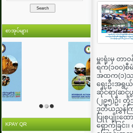
စာအုပ်များ
မှူးရုံးမှ တ
ရက်(၁၀၀)စီမံခ
အထက(၁)သင်တန်
ရှေးဦးအရွယ်က
ဆိုင်ရာ(ဆင်
(၂၉၅)ဦး တို့
ဒုတိယညွှန်ကြ
ပြုစုပျိုး​ထ
KPAY QR
ရှောက်ခြင်း