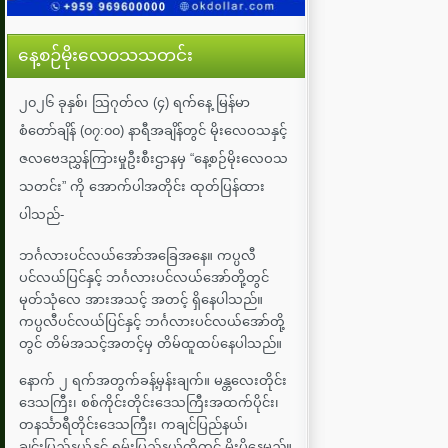
နေ့စဉ်မိုးလေဝသသတင်း
၂၀၂၆ ခုနှစ်၊ သြဂုတ်လ (၄) ရက်နေ့ မြန်မာ
စံတော်ချိန် (၀၇:၀၀) နာရီအချိန်တွင် မိုးလေဝသနှင့်
ဇလဗေဒညွှန်ကြားမှုဦးစီးဌာနမှ “နေ့စဉ်မိုးလေဝသ
သတင်း” ကို အောက်ပါအတိုင်း ထုတ်ပြန်ထား
ပါသည်-
ဘင်္ဂလားပင်လယ်အော်အ‌ခြေအနေ။ ကပ္ပလီ
ပင်လယ်ပြင်နှင့် ဘင်္ဂလားပင်လယ်အော်တို့တွင်
မုတ်သုံလေ အားအသင့် အတင့် ရှိနေပါသည်။
ကပ္ပလီပင်လယ်ပြင်နှင့် ဘင်္ဂလားပင်လယ်အော်တို့
တွင် တိမ်အသင့်အတင့်မှ တိမ်ထူထပ်နေပါသည်။
နောက် ၂ ရက်အတွက်ခန့်မှန်းချက်။ မန္တလေးတိုင်း
ဒေသကြီး၊ စစ်ကိုင်းတိုင်းဒေသကြီးအထက်ပိုင်း၊
တနင်္သာရီတိုင်းဒေသကြီး၊ ကချင်ပြည်နယ်၊
ချင်းပြည်နယ်နှင့် ရှမ်းပြည်နယ်တို့တွင် မိုးပိုနေမည်။