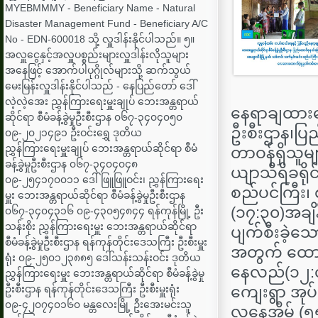
MYEBMMMY - Beneficiary Name - Natural
Disaster Management Fund - Beneficiary A/C
No - EDN-600018 သို့ လှူဒါန်းနိုင်ပါသည်။ ၅။
အလှူငွေနှင့်အလှူပစ္စည်းများလှူဒါန်းလိုသူများ
အနေဖြင့် အောက်ပါပုဂ္ဂိုလ်များသို့ ဆက်သွယ်
မေးမြန်းလှူဒါန်းနိုင်ပါသည် - နေပြည်တော် ဒေါ်
လဲ့လဲ့အေး ညွှန်ကြားရေးမှူးချုပ် ‌ဘေးအန္တရာယ်
နေရာချထားရေး
ဆိုင်ရာ စီမံခန့်ခွဲမှုဦးစီးဌာန ၀၆၇-၃၄၀၄၀၅၀
ဦးစီးဌာန၊ပြည
၀၉-၂၀၂၁၄၉၁ ဦးဝင်းရွှေ ဒုတိယ
ညွှန်ကြားရေးမှူးချုပ် ‌ဘေးအန္တရာယ်ဆိုင်ရာ စီမံ
တာဝန်ရှိသူမျာ
ခန့်ခွဲမှုဦးစီးဌာန ၀၆၇-၃၄၀၄၀၄၈
ယျာသီရိခရိုင
၀၉-၂၅၄၁၇၀၀၁၁ ဒေါ်ဖြူဖြူဝင်း၊ ညွှန်ကြားရေး
စည်ပင်ကြီး၊
မှူး ‌ဘေးအန္တရာယ်ဆိုင်ရာ စီမံခန့်ခွဲမှုဦးစီးဌာန
(၁၇:၃၀)အချိ
၀၆၇-၃၄၀၄၃၁၆ ၀၉-၄၃၀၅၄၈၄၄ ရန်ကုန်မြို့ ဦး
သန်းစိုး ညွှန်ကြားရေးမှူး ‌ဘေးအန္တရာယ်ဆိုင်ရာ
ပျက်စီးခဲ့သော
စီမံခန့်ခွဲမှုဦးစီးဌာန ရန်ကုန်တိုင်းဒေသကြီး ဦးစီးမှူး
အတွက် ထောက်
ရုံး ၀၉-၂၅၀၁၂၃၈၈၅ ဒေါ်သန်းသန်းဝင်း ဒုတိယ
နေလည်(၁၂:၀၀
ညွှန်ကြားရေးမှူး ‌ဘေးအန္တရာယ်ဆိုင်ရာ စီမံခန့်ခွဲမှု
ဦးစီးဌာန ရန်ကုန်တိုင်းဒေသကြီး ဦးစီးမှူးရုံး
ကျေးရွာ အုပ်ခ
၀၉-၄၂၀၇၄၀၁၆၀ မန္တလေးမြို့ ဦးအေးမင်းသူ
လူနေအိမ် (၅