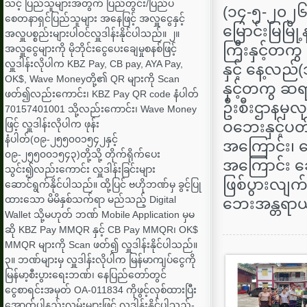
သင့် ပြည်သူများအတွက် ပြည်တွင်း/ပြည်ပ
(၁၄-၅-၂၀၂၆)
စေတနာရှင်ပြည်သူများ အနေဖြင့် အလှူငွေနှင့်
မြောင်းမြမြ
အလှူပစ္စည်းများပါဝင်လှူဒါန်းနိုင်ပါသည်။ ၂။
ကြီးနှင့်တက
အလှူငွေများကို မိုဘိုင်းငွေပေးချေမှုစနစ်ဖြင့်
လှူဒါန်းလိုပါက KBZ Pay, CB pay, AYA Pay,
နှင့် နေ့လည
OK$, Wave Moneyတို့၏ QR များကို Scan
နှင့်တကွ ဆရ
ဖတ်၍လည်းကောင်း၊ KBZ Pay QR code နံပါတ်
ဦးစီးဌာနမှလု
70157401001 သို့လည်းကောင်း၊ Wave Money
ဖြင့် လှူဒါန်းလိုပါက ဖုန်း
ဝဘေးနှင့်ပတ်
နံပါတ်(၀၉-၂၅၅၀၀၁၅၄၂နှင့်
အကြောင်း၊ တ
၀၉-၂၅၅၀၀၁၅၄၃)တို့သို့ တိုက်ရိုက်ပေး
အကြောင်း ဆ
သွင်း၍လည်းကောင်း လှူဒါန်းခြင်းများ
ဖြစ်ပွားလျ
ဆောင်ရွက်နိုင်ပါသည်။ ထို့ပြင် ဗဟိုဘဏ်မှ ခွင့်ပြု
ထားသော မိမိနှစ်သက်ရာ မည်သည့် Digital
ဘေးအန္တရာယ
Wallet သို့မဟုတ် ဘဏ် Mobile Application မှမ
ဆို KBZ Pay MMQR နှင့် CB Pay MMQR၊ OK$
MMQR များကို Scan ဖတ်၍ လှူဒါန်းနိုင်ပါသည်။
၃။ ဘဏ်များမှ လှူဒါန်းလိုပါက မြန်မာကျပ်ငွေကို
မြန်မာ့စီးပွားရေးဘဏ်၊ နေပြည်တော်တွင်
ငွေစာရင်းအမှတ် OA-011834 ကိုဖွင့်လှစ်ထားပြီး
အောက်ပါနည်းလမ်းများဖြင့် လှူဒါန်းနိုင်ပါသည်-