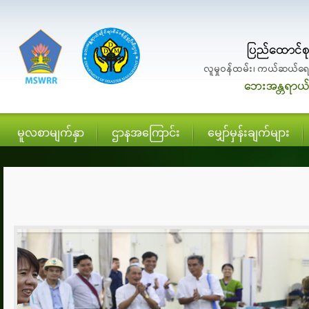
မူလစာမျက်နှာ
ဌာနအကြောင်း
မျှော်မှန်းချက်များ