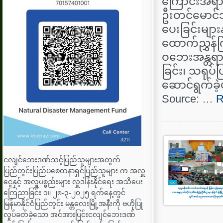
ကြောင်းအရာမျာ
ဦးတင်​မောင်
ပေးခြင်းများန
ထောက်ညွှန်ကြာ
ဝ​ဘေးအန္တရာ
ခြင်း၊ သရုပ်
ဆောင်ရွက်ခဲ
Source: …
R
ငလျင်ဘေးဒဏ်သင့်ပြည်သူများအတွက်
ပြည်တွင်းပြည်ပစေတနာရှင်ပြည်သူများ က အလှူ
ငွေနှင့် အလှူပစ္စည်းများ လှူဒါန်းနိုင်ရေး အသိပေး
ကြေညာခြင်း ၁။ ၂၈-၃-၂၀၂၅ ရက်နေ့တွင်
မြန်မာနိုင်ငံပြည်တွင်း မန္တလေးမြို့အနီးကို ဗဟိုပြု
လှုပ်ခတ်ခဲ့သော အင်အားပြင်းငလျင်ဘေးဒဏ်