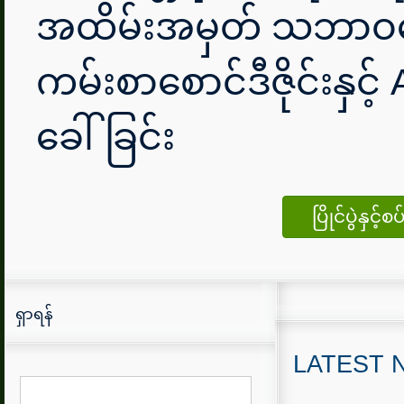
အထိမ်းအမှတ် သဘာ
ကမ်းစာစောင်ဒီဇိုင်းနှင့် A
ခေါ်ခြင်း
ပြိုင်ပွဲနှ
ရှာရန်
LATEST 