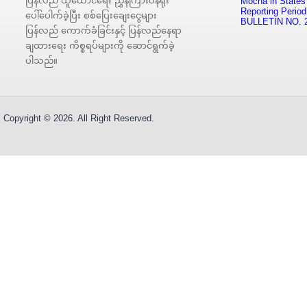
ပြန်လည် ထူထောင်ရေး ညွှန်ကြားဝန်ရုံး
Mocha in States
Reporting Period
ပေါ်ပေါက်ခဲ့ပြီး စစ်ပြေးချေးငွေများ
BULLETIN NO. 
ပြန်လည် ကောက်ခံခြင်းနှင့် ပြန်လည်နေရာ
ချထားရေး ကိစ္စရပ်များကို ဆောင်ရွက်ခဲ့
ပါသည်။
Copyright © 2026. All Right Reserved.