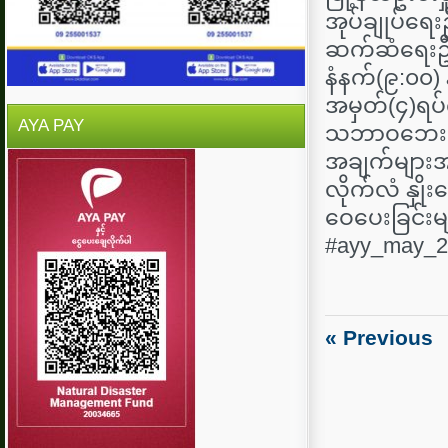
အုပ်ချုပ်ရေးဥ
ဆက်ဆံရေးဦးစ
နံနက်(၉:၀၀) 
အမှတ်(၄)ရပ်
AYA PAY
သဘာဝဘေးအန္
အချက်များအ
လိုက်လံ နှို
ဝေပေးခြင်းမ
#ayy_may_2026
« Previous