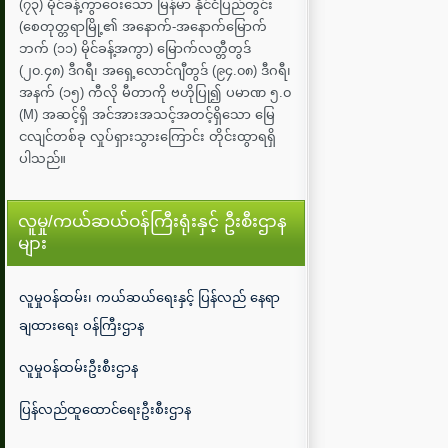
(၇၃) မိုင်ခန့်ကွာဝေးသော မြန်မာ နိုင်ငံပြည်တွင်း
(စေတုတ္တရာမြို့၏ အနောက်-အနောက်မြောက်
ဘက် (၁၁) မိုင်ခန့်အကွာ) မြောက်လတ္တီတွဒ်
(၂၀.၄၈) ဒီဂရီ၊ အရှေ့လောင်ဂျီတွဒ် (၉၄.၀၈) ဒီဂရီ၊
အနက် (၁၅) ကီလို မီတာကို ဗဟိုပြု၍ ပမာဏ ၅.၀
(M) အဆင့်ရှိ အင်အားအသင့်အတင့်ရှိသော မြေ
ငလျင်တစ်ခု လှုပ်ရှားသွားကြောင်း တိုင်းထွာရရှိ
ပါသည်။
လူမှု/ကယ်ဆယ်ဝန်ကြီးရုံးနှင့် ဦးစီးဌာန
များ
လူမှုဝန်ထမ်း၊ ကယ်ဆယ်ရေးနှင့် ပြန်လည် နေရာ
ချထားရေး ဝန်ကြီးဌာန
လူမှုဝန်ထမ်းဦးစီးဌာန
ပြန်လည်ထူထောင်ရေးဦးစီးဌာန