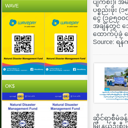
ပျက်စီး)၊ အ
WAVE
ပစ္စည်းဖိုး (
ငွေ (၁၉၅၀၀၀
အချိန်တွင်
ထောက်ပံ့ခဲ
Source: ရန်ကု
OK$
ဆိုင်ရာစီမံခန့်
မြို့နယ်ဦးစီး