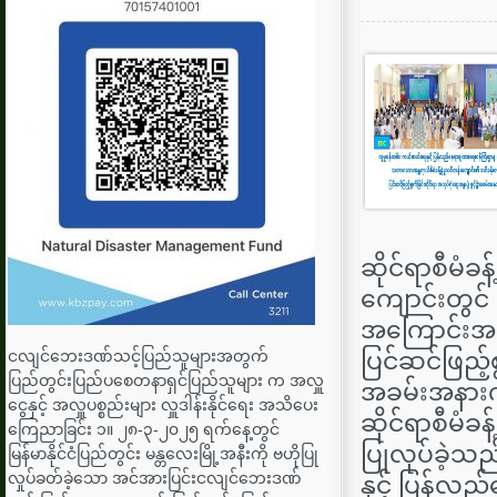
ဆိုင်ရာစီမံခန
ကျောင်းတွင် 
အကြောင်းအရာ
ငလျင်ဘေးဒဏ်သင့်ပြည်သူများအတွက်
ပြင်ဆင်ဖြည့်စ
ပြည်တွင်းပြည်ပစေတနာရှင်ပြည်သူများ က အလှူ
အခမ်းအနားကိ
ငွေနှင့် အလှူပစ္စည်းများ လှူဒါန်းနိုင်ရေး အသိပေး
ဆိုင်ရာစီမံခန
ကြေညာခြင်း ၁။ ၂၈-၃-၂၀၂၅ ရက်နေ့တွင်
ပြုလုပ်ခဲ့သ
မြန်မာနိုင်ငံပြည်တွင်း မန္တလေးမြို့အနီးကို ဗဟိုပြု
လှုပ်ခတ်ခဲ့သော အင်အားပြင်းငလျင်ဘေးဒဏ်
နှင့် ပြန်လ