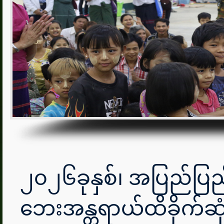
၂၀၂၆ခုနှစ်၊ အပြည်ပြ
ဘေးအန္တရာယ်ထိခိုက်ဆုံးရ