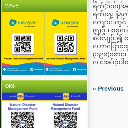
ရက်(၁၀၀)အတွ
WAVE
ရက်နေ့၊ နံန
ကျောင်းတွင်
(၅)ဦး၊ စုစု
စပ်လျဉ်း၍ 
ဟောပြောဆွေး
(၁၉၈)စောင်၊ 
ပေးအပ်ခဲ့ပါ
OK$
« Previous