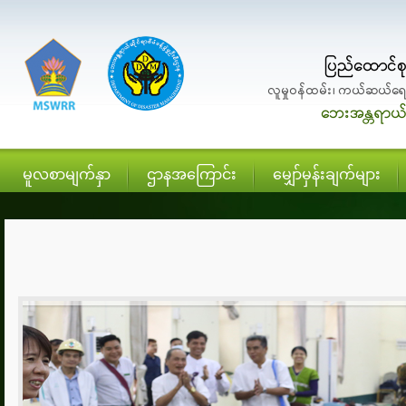
မူလစာမျက်နှာ
ဌာနအကြောင်း
မျှော်မှန်းချက်များ