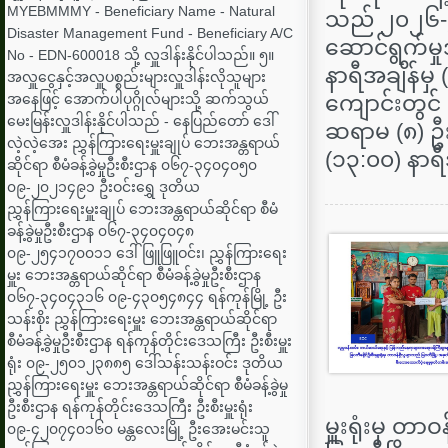
MYEBMMMY - Beneficiary Name - Natural
သည် ၂၀၂၆-၂၀
Disaster Management Fund - Beneficiary A/C
ဆောင်ရွက်မှ
No - EDN-600018 သို့ လှူဒါန်းနိုင်ပါသည်။ ၅။
နာရီအချိန်မှ 
အလှူငွေနှင့်အလှူပစ္စည်းများလှူဒါန်းလိုသူများ
အနေဖြင့် အောက်ပါပုဂ္ဂိုလ်များသို့ ဆက်သွယ်
ကျောင်းတွင် 
မေးမြန်းလှူဒါန်းနိုင်ပါသည် - နေပြည်တော် ဒေါ်
ဆရာမ (၈) ဦး
လဲ့လဲ့အေး ညွှန်ကြားရေးမှူးချုပ် ‌ဘေးအန္တရာယ်
(၁၃:၀၀) နာရ
ဆိုင်ရာ စီမံခန့်ခွဲမှုဦးစီးဌာန ၀၆၇-၃၄၀၄၀၅၀
၀၉-၂၀၂၁၄၉၁ ဦးဝင်းရွှေ ဒုတိယ
ညွှန်ကြားရေးမှူးချုပ် ‌ဘေးအန္တရာယ်ဆိုင်ရာ စီမံ
ခန့်ခွဲမှုဦးစီးဌာန ၀၆၇-၃၄၀၄၀၄၈
၀၉-၂၅၄၁၇၀၀၁၁ ဒေါ်ဖြူဖြူဝင်း၊ ညွှန်ကြားရေး
မှူး ‌ဘေးအန္တရာယ်ဆိုင်ရာ စီမံခန့်ခွဲမှုဦးစီးဌာန
၀၆၇-၃၄၀၄၃၁၆ ၀၉-၄၃၀၅၄၈၄၄ ရန်ကုန်မြို့ ဦး
သန်းစိုး ညွှန်ကြားရေးမှူး ‌ဘေးအန္တရာယ်ဆိုင်ရာ
စီမံခန့်ခွဲမှုဦးစီးဌာန ရန်ကုန်တိုင်းဒေသကြီး ဦးစီးမှူး
ရုံး ၀၉-၂၅၀၁၂၃၈၈၅ ဒေါ်သန်းသန်းဝင်း ဒုတိယ
ညွှန်ကြားရေးမှူး ‌ဘေးအန္တရာယ်ဆိုင်ရာ စီမံခန့်ခွဲမှု
ဦးစီးဌာန ရန်ကုန်တိုင်းဒေသကြီး ဦးစီးမှူးရုံး
မှူးရုံးမှ တ
၀၉-၄၂၀၇၄၀၁၆၀ မန္တလေးမြို့ ဦးအေးမင်းသူ