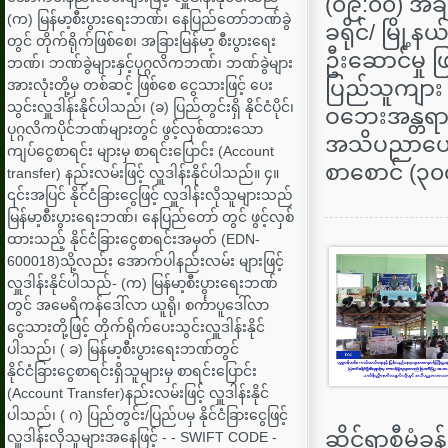
(၀၉:၀၀) အချ
(က) မြန်မာ့စီးပွားရေးဘဏ်၊ နေပြည်တော်ဘဏ်ခွဲ
ခရိုင်/ မြို
တွင် တိုက်ရိုက်ဖြစ်စေ၊ အခြားမြန်မာ့ စီးပွားရေး
ဦးဆောင်မှု ဖ
ဘဏ်၊ ဘဏ်ခွဲများနှင့်ပုဂ္ဂလိကဘဏ်၊ ဘဏ်ခွဲများ
ပြည်သူကျား (
အားလုံးတို့မှ တစ်ဆင့် ဖြစ်စေ ငွေသားဖြင့် ပေး
သွင်းလှူဒါန်းနိုင်ပါသည်၊ (ခ) ပြည်တွင်းရှိ နိုင်ငံပိုင်၊
ဝဘေးအန္တရာယ
ပုဂ္ဂလိကပိုင်ဘဏ်များတွင် ဖွင့်လှစ်ထားသော
အသိပညာပေး 
ကျပ်ငွေစာရင်း များမှ စာရင်းပြောင်း (Account
စာစောင် (၃၀
transfer) နည်းလမ်းဖြင့် လှူဒါန်းနိုင်ပါသည်။ ၄။
၎င်းအပြင် နိုင်ငံခြားငွေဖြင့် လှူဒါန်းလိုသူများသည်
မြန်မာ့စီးပွားရေးဘဏ်၊ နေပြည်တော် တွင် ဖွင့်လှစ်
ထားသည့် နိုင်ငံခြားငွေစာရင်းအမှတ် (EDN-
600018)သို့လည်း အောက်ပါနည်းလမ်း များဖြင့်
လှူဒါန်းနိုင်ပါသည်- (က) မြန်မာ့စီးပွားရေးဘဏ်
တွင် အမေရိကန်ဒေါ်လာ ယူရို၊ စင်္ကာပူဒေါ်လာ
ငွေသားတို့ဖြင့် တိုက်ရိုက်ပေးသွင်းလှူဒါန်းနိုင်
ပါသည်၊ ( ခ) မြန်မာ့စီးပွားရေးဘဏ်တွင်
နိုင်ငံခြားငွေစာရင်းရှိသူများမှ စာရင်းပြောင်း
(Account Transfer)နည်းလမ်းဖြင့် လှူဒါန်းနိုင်
ပါသည်၊ ( ဂ) ပြည်တွင်း/ပြည်ပမှ နိုင်ငံခြားငွေဖြင့်
ဆိုင်ရာစီမံခန့
လှူဒါန်းလိုသူများအနေဖြင့် - - SWIFT CODE -