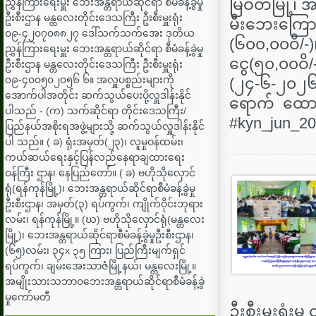
မြဝတီမြို့၊ 
ညွှန်ကြားရေးမှူး ‌ဘေးအန္တရာယ်ဆိုင်ရာ စီမံခန့်ခွဲမှု
ဦးစီးဌာန မန္တလေးတိုင်းဒေသကြီး ဦးစီးမှူးရုံး
မီးဘေးကြော
၀၉-၄၂၀၇၀၈၈၂၇ ဒေါ်သက်သက်အေး ဒုတိယ
(၆၀၀,၀၀ဝိ/-
ညွှန်ကြားရေးမှူး ‌ဘေးအန္တရာယ်ဆိုင်ရာ စီမံခန့်ခွဲမှု
ငွေ(၅၀,၀၀ဝိ/
ဦးစီးဌာန မန္တလေးတိုင်းဒေသကြီး ဦးစီးမှူးရုံး
၀၉-၄၀၀၅၀၂၀၅၆ ၆။ အလှူပစ္စည်းများကို
(၂၄-၆-၂၀၂၆
အောက်ပါအတိုင်း ဆက်သွယ်ပေးပို့လှူဒါန်းနိုင်
ရောက် ထောက်
ပါသည် - (က) သက်ဆိုင်ရာ တိုင်းဒေသကြီး/
#‌kyn_jun_202
ပြည်နယ်အစိုးရအဖွဲ့များသို့ ဆက်သွယ်လှူဒါန်းနိုင်
ပါ သည်။ ( ခ) ရုံးအမှတ်(၂၃)၊ လူမှုဝန်ထမ်း၊
ကယ်ဆယ်ရေးနှင့်ပြန်လည်နေရာချထားရေး
ဝန်ကြီး ဌာန၊ နေပြည်တော်။ ( ခ) ဗဟိုသိုလှောင်
ရုံ(ရန်ကုန်မြို့)၊ ဘေးအန္တရာယ်ဆိုင်ရာစီမံခန့်ခွဲမှု
ဦးစီးဌာန၊ အမှတ်(၃) ရပ်ကွက်၊ ကျိုက်ဝိုင်းဘုရား
လမ်း၊ ရန်ကုန်မြို့။ (ဃ) ဗဟိုသိုလှောင်ရုံ(မန္တလေး
မြို့)၊ ဘေးအန္တရာယ်ဆိုင်ရာစီမံခန့်ခွဲမှုဦးစီးဌာန၊
(၆၅)လမ်း၊ ၃၄x ၃၅ ကြား၊ ပြည်ကြီးမျက်ရှင်
ရပ်ကွက်၊ ချမ်းအေးသာဇံမြို့နယ်၊ မန္တလေးမြို့။
အမျိုးသားသဘာဝဘေးအန္တရာယ်ဆိုင်ရာစီမံခန့်ခွဲ
မှုကော်မတီ
ဦးစီးမှူးရုံ