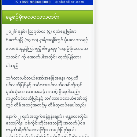
နေ့စဉ်မိုးလေဝသသတင်း
၂၀၂၆ ခုနှစ်၊ သြဂုတ်လ (၄) ရက်နေ့ မြန်မာ
စံတော်ချိန် (၀၇:၀၀) နာရီအချိန်တွင် မိုးလေဝသနှင့်
ဇလဗေဒညွှန်ကြားမှုဦးစီးဌာနမှ “နေ့စဉ်မိုးလေဝသ
သတင်း” ကို အောက်ပါအတိုင်း ထုတ်ပြန်ထား
ပါသည်-
ဘင်္ဂလားပင်လယ်အော်အ‌ခြေအနေ။ ကပ္ပလီ
ပင်လယ်ပြင်နှင့် ဘင်္ဂလားပင်လယ်အော်တို့တွင်
မုတ်သုံလေ အားအသင့် အတင့် ရှိနေပါသည်။
ကပ္ပလီပင်လယ်ပြင်နှင့် ဘင်္ဂလားပင်လယ်အော်တို့
တွင် တိမ်အသင့်အတင့်မှ တိမ်ထူထပ်နေပါသည်။
နောက် ၂ ရက်အတွက်ခန့်မှန်းချက်။ မန္တလေးတိုင်း
ဒေသကြီး၊ စစ်ကိုင်းတိုင်းဒေသကြီးအထက်ပိုင်း၊
တနင်္သာရီတိုင်းဒေသကြီး၊ ကချင်ပြည်နယ်၊
ချင်းပြည်နယ်နှင့် ရှမ်းပြည်နယ်တို့တွင် မိုးပိုနေမည်။