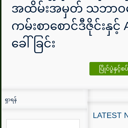
အထိမ်းအမှတ် သဘာ
ကမ်းစာစောင်ဒီဇိုင်းနှင့် A
ခေါ်ခြင်း
ပြိုင်ပွဲနှ
ရှာရန်
LATEST 