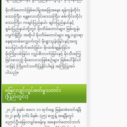
မိုးတိမ်တောင်ဖြစ်ပေါ်မှုအခြေအနေ။ ရန်ကုန်တိုင်း
ဒေသကြီး၊ မန္တလေးတိုင်းဒေသကြီး၊ စစ်ကိုင်းတိုင်း
ဒေသကြီး၊ ကချင်ပြည်နယ်၊ ချင်းပြည်နယ်နှင့်
ရှမ်းပြည်နယ်တို့တွင် မိုးတိမ်တောင်များ ဖြစ်ထွန်း
လျက်ရှိပြီး အဆိုပါ မိုးတိမ်တောင်များ ရွေ့လျားရာ
နေရာတစ်လျှောက်တွင် မိုးရွာသွန်းခြင်းနှင့်အတူ
လေပြင်းတိုက်ခတ်ခြင်း၊ မိုးထစ်ချုန်းခြင်း၊
မိုးကြိုးပစ်ခြင်း၊ လျှပ်စီးလက်ခြင်းနှင့် မိုးသီးကြွေ
ခြင်းစသည့် မိုးလေဝသဖြစ်စဉ်များ ဖြစ်ပေါ်နိုင်ပါ
သဖြင့် ကြိုတင်သတိပြုနိုင်ပါရန် အကြံပြုအပ်
ပါသည်။
မြေငလျင်လှုပ်ခတ်မှုသတင်း
(ပြည်တွင်း)
၂၀၂၆ ခုနှစ်၊ မေလ ၁၁ ရက်နေ့၊ မြန်မာစံတော်ချိန်
(၀၂) နာရီ၊ (၀၆) မိနစ်၊ (၃၅) စက္ကန့် အချိန်တွင်
ညောင်ဦးမြေငလျင်စခန်းမှ အနောက်တောင်ဘက်