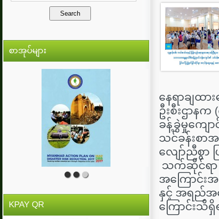
စာအုပ်များ
နေရာချထားရေး
ဦးစီးဌာနက 
ခန့်ခွဲမှုကျေ
သင်ခန်းစာအက
လျော်ညီစွာ ပ
သက်ဆိုင်ရာ 
အကြောင်းအရာမ
နှင့် အရည်အသ
KPAY QR
ကြောင်းသိရှိ