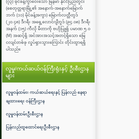
(၇၃) မိုင်ခန့်ကွာဝေးသော မြန်မာ နိုင်ငံပြည်တွင်း
(စေတုတ္တရာမြို့၏ အနောက်-အနောက်မြောက်
ဘက် (၁၁) မိုင်ခန့်အကွာ) မြောက်လတ္တီတွဒ်
(၂၀.၄၈) ဒီဂရီ၊ အရှေ့လောင်ဂျီတွဒ် (၉၄.၀၈) ဒီဂရီ၊
အနက် (၁၅) ကီလို မီတာကို ဗဟိုပြု၍ ပမာဏ ၅.၀
(M) အဆင့်ရှိ အင်အားအသင့်အတင့်ရှိသော မြေ
ငလျင်တစ်ခု လှုပ်ရှားသွားကြောင်း တိုင်းထွာရရှိ
ပါသည်။
လူမှု/ကယ်ဆယ်ဝန်ကြီးရုံးနှင့် ဦးစီးဌာန
များ
လူမှုဝန်ထမ်း၊ ကယ်ဆယ်ရေးနှင့် ပြန်လည် နေရာ
ချထားရေး ဝန်ကြီးဌာန
လူမှုဝန်ထမ်းဦးစီးဌာန
ပြန်လည်ထူထောင်ရေးဦးစီးဌာန