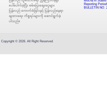
ပြန်လည် ထူထောင်ရေး ညွှန်ကြားဝန်ရုံး
Mocha in States
Reporting Period
ပေါ်ပေါက်ခဲ့ပြီး စစ်ပြေးချေးငွေများ
BULLETIN NO. 
ပြန်လည် ကောက်ခံခြင်းနှင့် ပြန်လည်နေရာ
ချထားရေး ကိစ္စရပ်များကို ဆောင်ရွက်ခဲ့
ပါသည်။
Copyright © 2026. All Right Reserved.