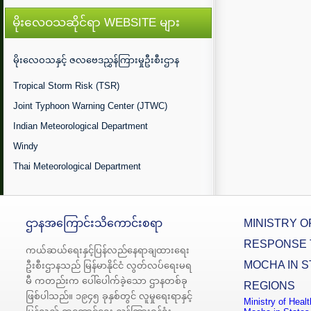
မိုးလေဝသဆိုင်ရာ WEBSITE များ
မိုးလေဝသနှင့် ဇလဗေဒညွှန်ကြားမှုဦးစီးဌာန
Tropical Storm Risk (TSR)
Joint Typhoon Warning Center (JTWC)
Indian Meteorological Department
Windy
Thai Meteorological Department
ဌာနအကြောင်းသိကောင်းစရာ
MINISTRY O
RESPONSE 
ကယ်ဆယ်ရေးနှင့်ပြန်လည်နေရာချထားရေး
MOCHA IN S
ဦးစီးဌာနသည် မြန်မာနိုင်ငံ လွတ်လပ်ရေးမရ
မီ ကတည်းက ပေါ်ပေါက်ခဲ့သော ဌာနတစ်ခု
REGIONS
ဖြစ်ပါသည်။ ၁၉၄၅ ခုနှစ်တွင် လူမှုရေးရာနှင့်
Ministry of Heal