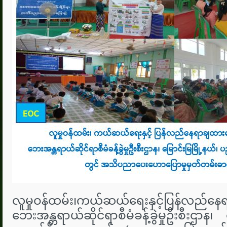
လူမှုဝန်ထမ်း၊ကယ်ဆယ်ရေးနှင့်ပြန်လည်နေ
ဘေးအန္တရာယ်ဆိုင်ရာစီမံခန့်ခွဲမှုဦးစီးဌာန၊ မြေ