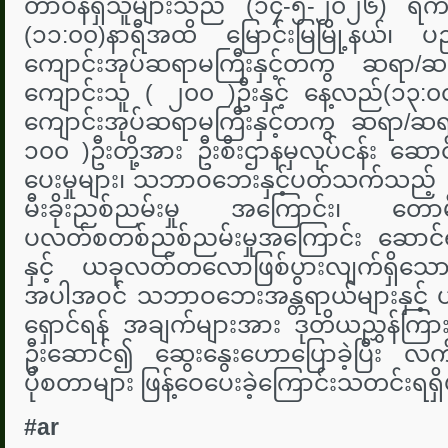
တာဝန်ရှိသူများသည် (၁၄-၅-၂၀၂၆) ရက်နေ
(၁၁:၀၀)နာရီအထိ မြောင်းမြမြို့နယ်၊ ပ
ကျောင်းအုပ်ဆရာမကြီးနှင့်တကွ ဆရာ/ဆ
ကျောင်းသူ ( ၂၀၀ )ဦးနှင့် နေ့လည်(၁၃:၀
ကျောင်းအုပ်ဆရာမကြီးနှင့်တကွ ဆရာ/ဆရ
၁၀၀ )ဦးတို့အား ဦးစီးဌာနမှလုပ်ငန်း ဆောင်
ပေးမှုများ၊ သဘာဝဘေးနှင့်ပတ်သက်သည့် ဆေ
မီးခိုးညစ်ညမ်းမှု အကြောင်း၊ တောမီး
ပလတ်စတစ်ညစ်ညမ်းမှုအကြောင်း ဆောင်ရန
နှင့် ယခုလတ်တလောဖြစ်ပွားလျက်ရှိသ
အပါအဝင် သဘာဝဘေးအန္တရာယ်များနှင့် 
ရှောင်ရန် အချက်များအား ဒုတိယညွှန်ကြားရေ
ဦးဆောင်၍ ဆွေးနွေးဟောပြောခဲ့ပြီး လက်ကမ
ပိုစတာများ ဖြန့်ဝေပေးခဲ့ကြောင်းသတင်းရရ
#ar