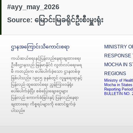
#ayy_may_2026
Source:
မြောင်းမြ
ခရိုင်ဦးစီးမှူးရုံး
ဌာနအကြောင်းသိကောင်းစရာ
MINISTRY O
RESPONSE 
ကယ်ဆယ်ရေးနှင့်ပြန်လည်နေရာချထားရေး
MOCHA IN S
ဦးစီးဌာနသည် မြန်မာနိုင်ငံ လွတ်လပ်ရေးမရ
မီ ကတည်းက ပေါ်ပေါက်ခဲ့သော ဌာနတစ်ခု
REGIONS
ဖြစ်ပါသည်။ ၁၉၄၅ ခုနှစ်တွင် လူမှုရေးရာနှင့်
Ministry of Heal
ပြန်လည် ထူထောင်ရေး ညွှန်ကြားဝန်ရုံး
Mocha in States
Reporting Period
ပေါ်ပေါက်ခဲ့ပြီး စစ်ပြေးချေးငွေများ
BULLETIN NO. 
ပြန်လည် ကောက်ခံခြင်းနှင့် ပြန်လည်နေရာ
ချထားရေး ကိစ္စရပ်များကို ဆောင်ရွက်ခဲ့
ပါသည်။