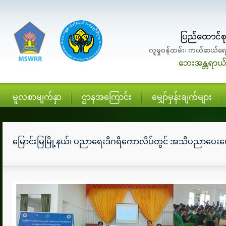
မူလစာမျက်နှာ
ဌာနအကြောင်း
မျှော်မှန်းချက်များ
မြောင်းမြမြို့နယ်၊ ပညာရေးဒီဂရီကောလိပ်တွင် အသိပညာပေး