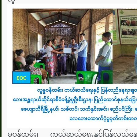
မှုဝန်ထမ်း၊ ကယ်ဆယ်ရေးနှင့်ပြန်လည်နေ