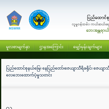
မူလစာမျက်နှာ
ဌာနအကြောင်း
မျှော်မှန်းချက်များ
ပြည်ထောင်စုနယ်မြေ၊ နေပြည်တော်၊ဇေယျာသီရိခရိုင်၊ ဇေယျာသီရ
လေဘေးထောက်ပံ့မှုသတင်း
လူ