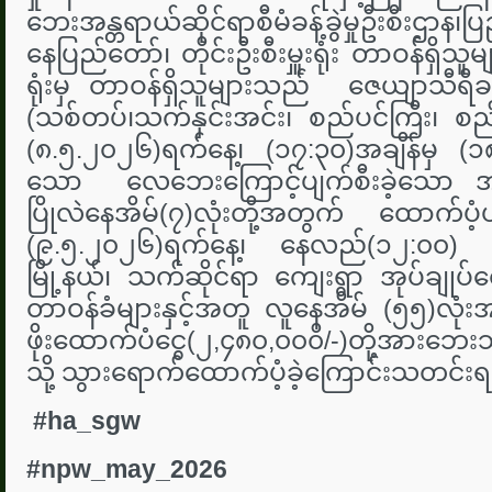
ဘေးအန္တရာယ်ဆိုင်ရာစီမံခန့်ခွဲမှုဦးစီးဌာန၊
နေပြည်တော်၊ တိုင်းဦးစီးမှူးရုံး တာဝန်ရှိသူများ
ရုံးမှ တာဝန်ရှိသူများသည် ဇေယျာသီရိခရိ
(သစ်တပ်၊သက်နှင်းအင်း၊ စည်ပင်ကြီး၊ စည
(၈.၅.၂၀၂၆)ရက်နေ့၊ (၁၇:၃၀)အချိန်မှ (၁၈:
သော လေဘေးကြောင့်ပျက်စီးခဲ့သော အမို
ပြိုလဲနေအိမ်(၇)လုံးတို့အတွက် ထောက်ပံ့ပစ
(၉.၅.၂၀၂၆)ရက်နေ့၊ နေလည်(၁၂:၀၀) အ
မြို့နယ်၊ သက်ဆိုင်ရာ ကျေးရွာ အုပ်ချုပ်‌ရေ
တာဝန်ခံများနှင့်အတူ လူနေအိမ် (၅၅)လုံး
ဖိုးထောက်ပံငွေ(၂,၄၈၀,၀၀၀ိ/-)တို့အားဘေ
သို့ သွားရောက်ထောက်ပံ့ခဲ့ကြောင်းသတင်းရ
#ha_sgw
#npw_may_2026