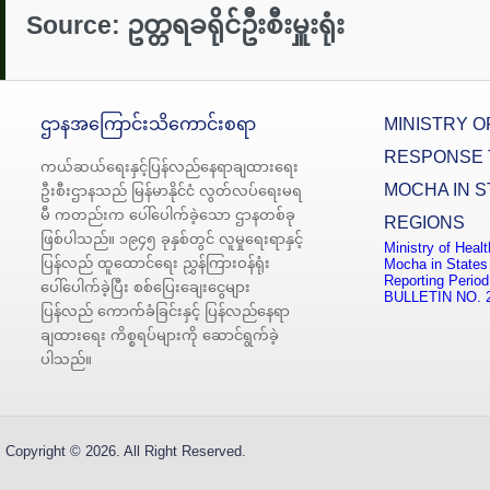
Source:
ဥတ္တရ
ခရိုင်ဦးစီးမှူးရုံး
ဌာနအကြောင်းသိကောင်းစရာ
MINISTRY O
RESPONSE 
ကယ်ဆယ်ရေးနှင့်ပြန်လည်နေရာချထားရေး
MOCHA IN S
ဦးစီးဌာနသည် မြန်မာနိုင်ငံ လွတ်လပ်ရေးမရ
မီ ကတည်းက ပေါ်ပေါက်ခဲ့သော ဌာနတစ်ခု
REGIONS
ဖြစ်ပါသည်။ ၁၉၄၅ ခုနှစ်တွင် လူမှုရေးရာနှင့်
Ministry of Heal
ပြန်လည် ထူထောင်ရေး ညွှန်ကြားဝန်ရုံး
Mocha in States
Reporting Period
ပေါ်ပေါက်ခဲ့ပြီး စစ်ပြေးချေးငွေများ
BULLETIN NO. 
ပြန်လည် ကောက်ခံခြင်းနှင့် ပြန်လည်နေရာ
ချထားရေး ကိစ္စရပ်များကို ဆောင်ရွက်ခဲ့
ပါသည်။
Copyright © 2026. All Right Reserved.