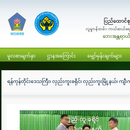
မူလစာမျက်နှာ
ဌာနအကြောင်း
မျှော်မှန်းချက်များ
ရန်ကုန်တိုင်းဒေသကြီး၊ လှည်းကူးခရိုင်၊ လှည်းကူးမြို့နယ်၊ ကျီ