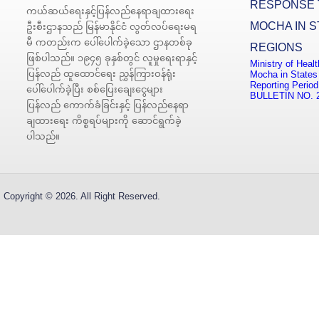
RESPONSE 
ကယ်ဆယ်ရေးနှင့်ပြန်လည်နေရာချထားရေး
MOCHA IN S
ဦးစီးဌာနသည် မြန်မာနိုင်ငံ လွတ်လပ်ရေးမရ
မီ ကတည်းက ပေါ်ပေါက်ခဲ့သော ဌာနတစ်ခု
REGIONS
ဖြစ်ပါသည်။ ၁၉၄၅ ခုနှစ်တွင် လူမှုရေးရာနှင့်
Ministry of Heal
ပြန်လည် ထူထောင်ရေး ညွှန်ကြားဝန်ရုံး
Mocha in States
Reporting Period
ပေါ်ပေါက်ခဲ့ပြီး စစ်ပြေးချေးငွေများ
BULLETIN NO. 
ပြန်လည် ကောက်ခံခြင်းနှင့် ပြန်လည်နေရာ
ချထားရေး ကိစ္စရပ်များကို ဆောင်ရွက်ခဲ့
ပါသည်။
Copyright © 2026. All Right Reserved.