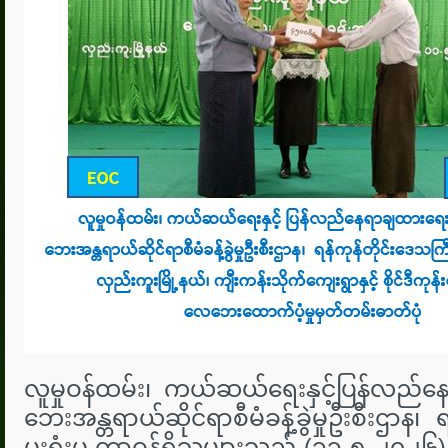
လူမှုဝန်ထမ်း၊ ကယ်ဆယ်ရေးနှင့်ပြန်လည်န
ဘေးအန္တရာယ်ဆိုင်ရာစီမံခန့်ခွဲမှုဦးစီးဌာန၊ 
မှုးရုံးမှ တာဝန်ရှိသူများသည် (၁၁-၅-၂၀၂၆)