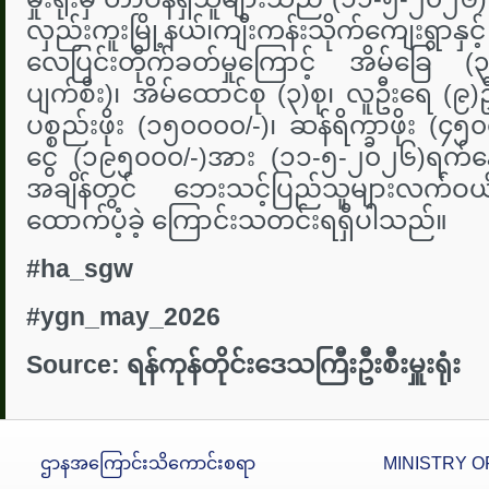
လှည်းကူးမြို့နယ်၊ကျီးကန်းသိုက်ကျေးရွာနှင့်
လေပြင်းတိုက်ခတ်မှုကြောင့် အိမ်ခြေ (၃)
ပျက်စီး)၊ အိမ်ထောင်စု (၃)စု၊ လူဦးရေ (
ပစ္စည်းဖိုး (၁၅၀၀၀၀/-)၊ ဆန်ရိက္ခာဖိုး (၄၅
ငွေ (၁၉၅၀၀၀/-)အား (၁၁-၅-၂၀၂၆)ရက်နေ့
အချိန်တွင် ဘေးသင့်ပြည်သူများလက်
ထောက်ပံ့ခဲ့ ကြောင်းသတင်းရရှိပါသည်။
#ha_sgw
#ygn_may_2026
Source:
ရန်ကုန်တိုင်းဒေသကြီး
ဦးစီးမှူးရုံး
ဌာနအကြောင်းသိကောင်းစရာ
MINISTRY O