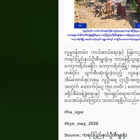
လူမှုဝန်ထမ်း၊ ကယ်ဆယ်ရေးနှင့် ပြန်လည်
ကရင်ပြည်နယ်ဦးစီးမှူးရုံးမှ တာဝန်ရှိသ
ကော့ကရိတ်ခရိုင်၊ ကော့ကရိတ်မြို့၊ အမှ
တစ်ပိုင်း ပျက်စီးဆုံးရှုံးခဲ့သည့် လူ
အိမ်ထောင်စု(၁)စုမှ လူဦးရေ (၇)ဦးအတွက
အတွက် ထောက်ပံ့ငွေ (၅၀,၀၀ဝိ/-) ထောက်
ခရိုင်စီမံခန့်ခွဲရေးနှင့် အုပ်ချုပ်
ပေးအပ်ခဲ့ပါကြောင်း သတင်းရရှိပါသည်။
#ha_sgw
#‌kyn_may_2026
Source: ကရင်ပြည်နယ်ဦးစီးမှူးရုံး