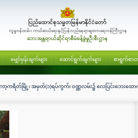
မျှော်မှန်းချက်များ
ဆောင်ရွက်ချက်များ
စာရွက်စာတ
ကော့ကရိတ်မြို့၊ အမှတ်(၁)ရပ်ကွက်၊ ဝဏ္ဏလမ်း၌ လေပြင်းဘေးထောက်