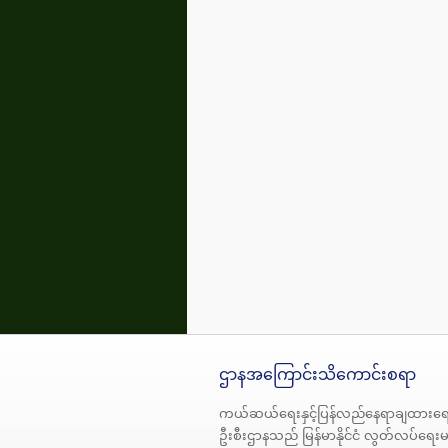
ဌာနအကြောင်းသိကောင်းစရာ
ကယ်ဆယ်ရေးနှင့်ပြန်လည်နေရာချထားရေ
ဦးစီးဌာနသည် မြန်မာနိုင်ငံ လွတ်လပ်ရေး