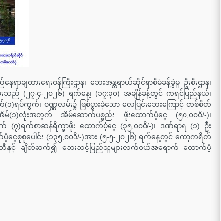
နေရာချထားရေးဝန်ကြီးဌာန၊ ဘေးအန္တရာယ်ဆိုင်ရာစီမံခန့်ခွဲမှု ဦးစီးဌာန၊
ူများသည် (၂၇-၄-၂၀၂၆) ရက်နေ့၊ (၁၇:၃၀) အချိန်ခန့်တွင် ကရင်ပြည်နယ်၊
တ်(၁)ရပ်ကွက်၊ ဝဏ္ဏလမ်း၌ ဖြစ်ပွားခဲ့သော လေပြင်းဘေးကြောင့် တစ်စိတ်
နေအိမ်(၁)လုံးအတွက် အိမ်ဆောက်ပစ္စည်း ဖိုးထောက်ပံ့ငွေ (၅၀,၀၀ဝိ/-)၊
် (၇)ရက်စာဆန်ရိက္ခာဖိုး ထောက်ပံ့ငွေ (၃၅,၀၀ဝိ/-)၊ ဒဏ်ရာရ (၁) ဦး
ပံ့ငွေစုစုပေါင်း (၁၃၅,၀၀ဝိ/-)အား (၅-၅-၂၀၂၆) ရက်နေ့တွင် ကော့ကရိတ်
ရေးကော်မတီနှင့် ချိတ်ဆက်၍ ဘေးသင့်ပြည်သူများလက်ဝယ်အရောက် ထောက်ပံ့