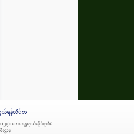
ယ်ရန်လိပ်စာ
် (၂၃)၊ ဘေးအန္တရာယ်ဆိုင်ရာစီမံ
ဦးစီးဌာန