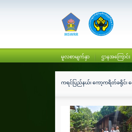
မူလစာမျက်နှာ
ဌာနအကြောင်း
ကရင်ပြည်နယ်၊ ကော့ကရိတ်ခရိုင်၊ 