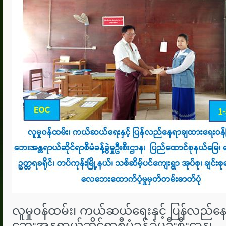
လူမှုဝန်ထမ်း၊ ကယ်ဆယ်ရေးနှင့် ပြန်လည်န
ဘေးအန္တရာယ်ဆိုင်ရာစီမံခန့်ခွဲမှုဦးစီး