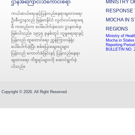
ဌာနအကြောင်းသိကောင်းစရာ
MINISTRY O
RESPONSE 
ကယ်ဆယ်ရေးနှင့်ပြန်လည်နေရာချထားရေး
MOCHA IN S
ဦးစီးဌာနသည် မြန်မာနိုင်ငံ လွတ်လပ်ရေးမရ
မီ ကတည်းက ပေါ်ပေါက်ခဲ့သော ဌာနတစ်ခု
REGIONS
ဖြစ်ပါသည်။ ၁၉၄၅ ခုနှစ်တွင် လူမှုရေးရာနှင့်
Ministry of Heal
ပြန်လည် ထူထောင်ရေး ညွှန်ကြားဝန်ရုံး
Mocha in States
Reporting Period
ပေါ်ပေါက်ခဲ့ပြီး စစ်ပြေးချေးငွေများ
BULLETIN NO. 
ပြန်လည် ကောက်ခံခြင်းနှင့် ပြန်လည်နေရာ
ချထားရေး ကိစ္စရပ်များကို ဆောင်ရွက်ခဲ့
ပါသည်။
Copyright © 2026. All Right Reserved.