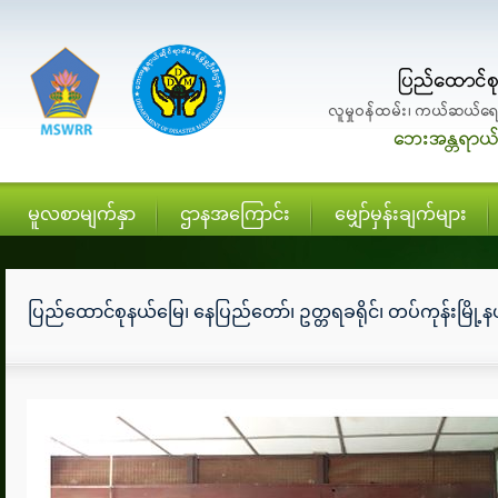
မူလစာမျက်နှာ
ဌာနအကြောင်း
မျှော်မှန်းချက်များ
ပြည်ထောင်စုနယ်မြေ၊ နေပြည်တော်၊ ဥတ္တရခရိုင်၊ တပ်ကုန်းမြို့