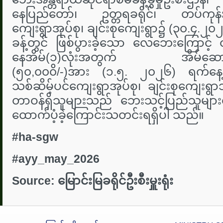
နေပြည်တော်၊ ‌ဥတ္တရခရိုင်၊ တပ်ကုန်း
ကျေးရွာအုပ်စု၊ ချင်းစု‌ကျေးရွာ၌ (၃၀.၄.၂
ခန့်တွင် ဖြစ်ပွားခဲ့သော လေဘေးကြောင့် တ
နေအိမ်(၁)လုံးအတွက် အိမ်ဆောက်ပစ္
(၅၀,၀၀၀ိ/-)အား (၁.၅. ၂၀၂၆) ရက်နေ့၊
သစ်ဆိမ့်ပင်ကျေးရွာအုပ်စု၊ ချင်းစုကျေးရွာသို့
တာဝန်ရှိသူများသည် ဘေးသင့်ပြည်သူမျာ
ထောက်ပံ့ခဲ့ကြောင်းသတင်းရရှိပါ သည်။
#ha-sgw
#ayy_may_2026
Source:
မြောင်းမြခရိုင်ဦးစီးမှူးရုံး