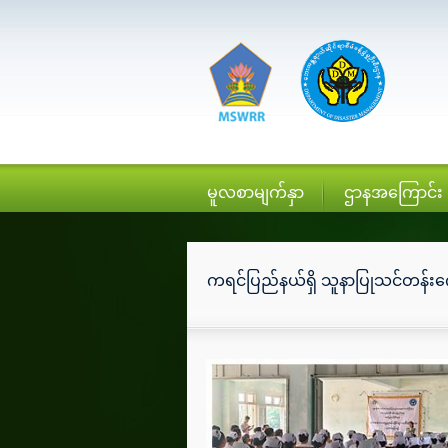
မူလစာမျက်နှာ
ဌာနအကြောင်း
ကရင်ပြည်နယ်ရှိ သူနာပြုသင်တန်း