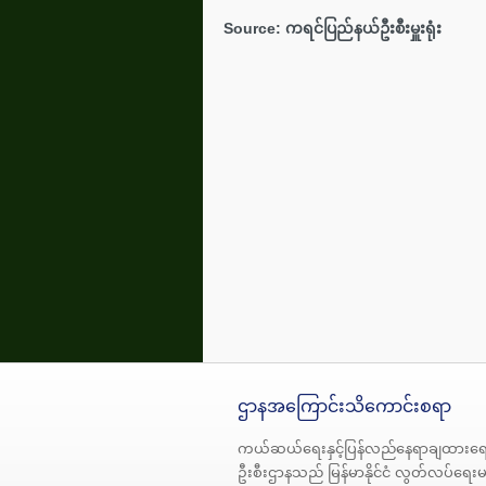
Source:
ကရင်ပြည်နယ်
ဦးစီးမှူးရုံး
ဌာနအကြောင်းသိကောင်းစရာ
ကယ်ဆယ်ရေးနှင့်ပြန်လည်နေရာချထားရေ
ဦးစီးဌာနသည် မြန်မာနိုင်ငံ လွတ်လပ်ရေး