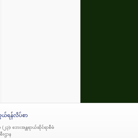
ယ်ရန်လိပ်စာ
် (၂၃)၊ ဘေးအန္တရာယ်ဆိုင်ရာစီမံ
ဦးစီးဌာန