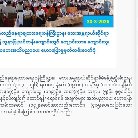
နေရာချထားရေးဝန်ကြီးဌာန၊ ဘေးအန္တရာယ်ဆိုင်ရာစီမံခန့်ခွဲမှုဦးစီးဌာန၊
များသည် (၃၀.၃.၂၀၂၆) ရက်နေ့၊ နံနက် (၀၉:၀၀) အချိန်မှ (၁၁:၀၀)အချိန်ထိ
း(၁၇)ဦး၊ ကျောင်းသူ (၁၁၉)ဦး၊ ဆရာ(၁)ဦး၊ ဆရာမ (၅)ဦး စုစုပေါင်း
ှင့်စပ်လျဉ်း၍ ဆောင်ရန်/ ရှောင်ရန် အချက်များ အသိပညာပေး ဟောပြော
်ကမ်းစာစောင် (၁၄၂)စောင်အားလည်းကောင်း၊ (၄x၅)ပေလေပြင်းဘေး
ပေး အပ်ခဲ့ပါကြောင်း သတင်းရရှိပါသည်။