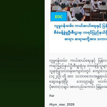
လူမှုဝန်ထမ်း၊ ကယ်ဆယ်ရေးနှင့် ပြန်လည်
ကရင်ပြည်နယ်ဦးစီးမှူးရုံးမှ တာဝန်ရှိသူ
သူနာပြုသင်တန်းကျောင်းတွင် ကျောင်းသာ
(၁၄၂)ဦး တို့ အား သဘာဝဘေးအန္တရာယ်န
ဆွေးနွေးခဲ့ပြီး ဘေး(၉)မျိုး ၊လက
ပိုစတာ(၁)ချပ် အားလည်းကောင်း ဖြန့်ဝေ
#ar
#kyn_mar_2026