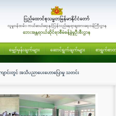
မျှော်မှန်းချက်များ
ဆောင်ရွက်ချက်များ
စာရွက်စာတ
ကျောင်းတွင် အသိပညာပေးဟောပြောမှု သတင်း