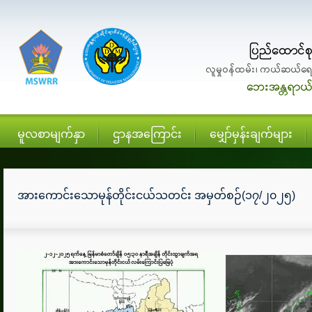
မူလစာမျက်နှာ
ဌာနအကြောင်း
မျှော်မှန်းချက်များ
အားကောင်းသောမုန်တိုင်းငယ်သတင်း အမှတ်စဉ်(၁၇/၂၀၂၅)