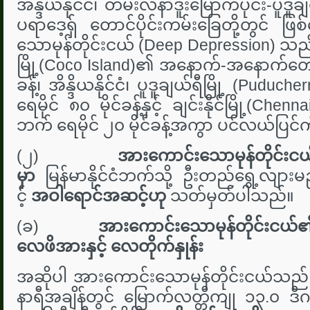
အိန္ဒိယနိုင်ငံ၊ တမီးလ်နာဒူးမြောက်ပိုင်း-ပူဒ
ပရာဒေ့ရှ် တောင်ပိုင်းကမ်းခြေတို့တွင် 
သောမုန်တိုင်းငယ် (Deep Depression) သည် မြန
မြို့(Coco Island)၏ အနောက်-အနောက်တောင
ခန့်၊ အိန္ဒိယနိုင်ငံ၊ ပူဒူချယ်ရီမြို့ (Pu
ရေမိုင် ၈၀ မိုင်ခန့်နှင့် ချင်းနိုင်မြို့(C
ဘက် ရေမိုင် ၂၀ မိုင်ခန့်အကွာ ပင်လယ်ပြင်
(၂)
အားကောင်းသောမုန်တိုင်
မှာ
မြန်မာနိုင်ငံဘက်သို့ ဦးတည်ရွေ့လျာ
င့်
အဝါရောင်အဆင့်ဟု
သတ်မှတ်ပါသည်။
(ခ)
အားကောင်းသောမုန်တိုင်းငယ
လေဖိအားနှင့် လေတိုက်နှုန်း
အဆိုပါ အားကောင်းသောမုန်တိုင်းငယ်သည် မ
နာရီအချိန်တွင် မြောက်လတ္တီကျု ၁၃.၀ ဒီဂရ