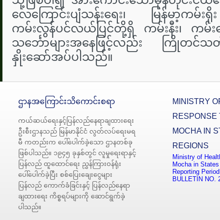
သို့ဖြစ်ပါ၍ အားကောင်းသောမုန်တိုင်းငယ်၏
လေကြောင်းပျံသန်းရေး၊ မြန်မာ့ကမ်းရို
ကမ်းလွန်ပင်လယ်ပြင်တို့ရှိ ကမ်းနီး၊ ကမ်း
သင်္ဘောများအနေဖြင့်လည်း ကြိုတင်သတိ
နှိုးဆော်အပ်ပါသည်။
ဌာနအကြောင်းသိကောင်းစရာ
MINISTRY O
RESPONSE 
ကယ်ဆယ်ရေးနှင့်ပြန်လည်နေရာချထားရေး
MOCHA IN S
ဦးစီးဌာနသည် မြန်မာနိုင်ငံ လွတ်လပ်ရေးမရ
မီ ကတည်းက ပေါ်ပေါက်ခဲ့သော ဌာနတစ်ခု
REGIONS
ဖြစ်ပါသည်။ ၁၉၄၅ ခုနှစ်တွင် လူမှုရေးရာနှင့်
Ministry of Heal
ပြန်လည် ထူထောင်ရေး ညွှန်ကြားဝန်ရုံး
Mocha in States
Reporting Period
ပေါ်ပေါက်ခဲ့ပြီး စစ်ပြေးချေးငွေများ
BULLETIN NO. 
ပြန်လည် ကောက်ခံခြင်းနှင့် ပြန်လည်နေရာ
ချထားရေး ကိစ္စရပ်များကို ဆောင်ရွက်ခဲ့
ပါသည်။