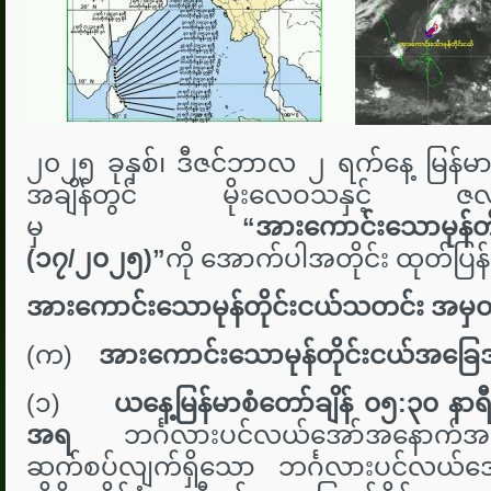
၂၀၂၅ ခုနှစ်၊ ဒီဇင်ဘာလ ၂ ရက်နေ့ မြန်မာစ
အချိန်တွင် မိုးလေဝသနှင့် ဇလဗေဒည
မှ
“
အားကောင်းသောမုန်တ
(၁၇/၂၀၂၅)”
ကို အောက်ပါအတိုင်း ထုတ်ပြ
အားကောင်းသောမုန်တိုင်းငယ်သတင်း အမှ
(က)
အားကောင်းသောမုန်တိုင်းငယ်အခြ
(၁)
ယနေ့မြန်မာစံတော်ချိန် ၀၅:၃၀ နာရီ
အရ
ဘင်္ဂလားပင်လယ်အော်အနောက်အလယ်ပ
ဆက်စပ်လျက်ရှိသော ဘင်္ဂလားပင်လယ်အော