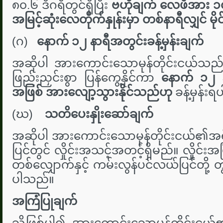
၈၀.၆ ဒီဂရီတွင်ရှိပြီး
ဗဟိုချက် လေဖိအား ၁
အမြင့်ဆုံးလေတိုက်နှုန်းမှာ တစ်နာရီလျှင် မိုင် 
(ဂ)
နောက် ၁၂ နာရီအတွင်းခန့်မှန်းချက်
အဆိုပါ အားကောင်းသောမုန်တိုင်းငယ်သည
ဖြည်းညှင်းစွာ ပြန်ကွေ့နိုင်ကာ
နောက် ၁၂ နာ
အဖြစ် အားလျော့သွားနိုင်သည်ဟု
ခန့်မှန်း
(ဃ)
သတိပေးနှိုးဆော်ချက်
အဆိုပါ အားကောင်းသောမုန်တိုင်းငယ်၏အရှိ
ပြင်တွင် လှိုင်းအသင့်အတင့်ရှိမည်။ လှိုင်းအမြ
တစ်လျှောက်နှင့် ကမ်းလွန်ပင်လယ်ပြင်တို့ တွင်
ပါသည်။
အကြံပြုချက်