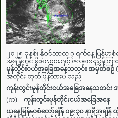
၂၀၂၅ ခုနှစ်၊ နိုဝင်ဘာလ ၇ ရက်နေ့ မြန်မာစံတ
အချိန်တွင် မိုးလေဝသနှင့် ဇလဗေဒညွှန်ကြားမ
မုန်တိုင်းငယ်အခြေအနေသတင်း အမှတ်စဉ်
အတိုင်း ထုတ်ပြန်ထားပါသည်-
ကုန်းတွင်းမုန်တိုင်းငယ်အခြေအနေသတင်း 
(က)
ကုန်းတွင်းမုန်တိုင်းငယ်အခြေအနေ
ယနေ့မြန်မာစံတော်ချိန် ၀၉:၃၀ နာရီအချိန် 