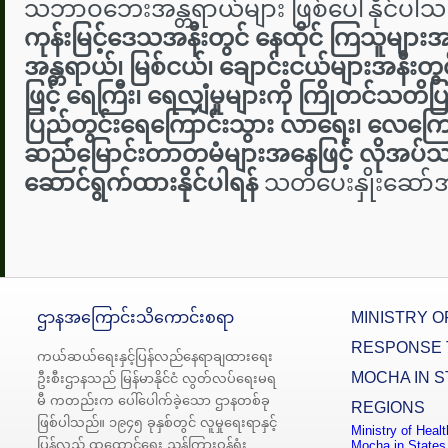
သဘာဝဘေးအန္တရာယ်များ ဖြစ်ပေါ်နိုင်ပါသဖ
ကုန်းမြင့်ဒေသအနီးတွင် နေထိုင် ကြသူများအနေဖ
အန္တရာယ်၊ မြစ်ငယ်၊ ချောင်းငယ်များအနီးတ
ဖြင့် ရေကြီး၊ ရေလျှံမှုများကို ကြိုတင်သတိပြုရှ
ပြည်တွင်းရေကြောင်းသွား လာရေး၊ လေကြောင်
ဆည်မြောင်းတာတမံများအနေဖြင့် လိုအပ်သည
ဆောင်ရွက်ထားနိုင်ပါရန်
သတိပေးနှိုးဆော်
ဌာနအကြောင်းသိကောင်းစရာ
MINISTRY O
RESPONSE 
ကယ်ဆယ်ရေးနှင့်ပြန်လည်နေရာချထားရေး
MOCHA IN S
ဦးစီးဌာနသည် မြန်မာနိုင်ငံ လွတ်လပ်ရေးမရ
မီ ကတည်းက ပေါ်ပေါက်ခဲ့သော ဌာနတစ်ခု
REGIONS
ဖြစ်ပါသည်။ ၁၉၄၅ ခုနှစ်တွင် လူမှုရေးရာနှင့်
Ministry of Heal
ပြန်လည် ထူထောင်ရေး ညွှန်ကြားဝန်ရုံး
Mocha in States