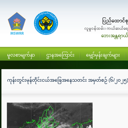
မူလစာမျက်နှာ
ဌာနအကြောင်း
မျှော်မှန်းချက်များ
ကုန်းတွင်းမုန်တိုင်းငယ်အခြေအနေသတင်း အမှတ်စဉ် (၆/၂၀၂၅