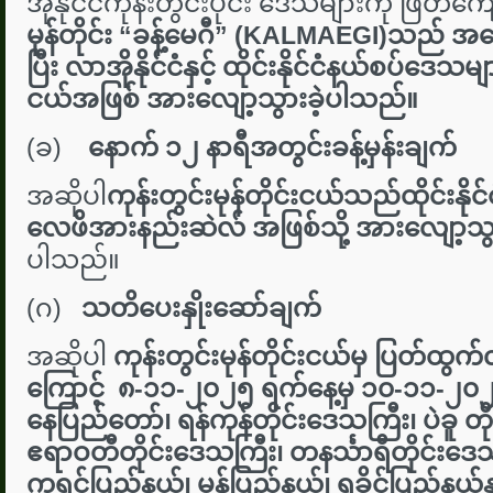
အိုနိုင်ငံကုန်းတွင်းပိုင်း ဒေသများကို ဖြတ်က
မုန်တိုင်း “ခန့်မေဂီ
”
(KALMAEGI)သည် အနောက
ပြီး လာအိုနိုင်ငံနှင့် ထိုင်းနိုင်ငံနယ်စပ်ဒေသမျ
ငယ်အဖြစ် အားလျော့သွားခဲ့ပါသည်။
(ခ)
နောက် ၁၂ နာရီအတွင်းခန့်မှန်းချက်
အဆိုပါ
ကုန်းတွင်းမုန်တိုင်းငယ်သည်ထိုင်းနို
လေဖိအားနည်းဆဲလ် အဖြစ်သို့ အားလျော့သွ
ပါသည်။
(ဂ)
သတိပေးနှိုးဆော်ချက်
အဆိုပါ
ကုန်းတွင်းမုန်တိုင်းငယ်မှ ပြတ်ထွ
ကြောင့် ၈-၁၁-၂၀၂၅ ရက်နေ့မှ ၁၀-၁၁-၂၀
နေပြည်တော်၊ ရန်ကုန်တိုင်းဒေသကြီး၊ ပဲခူ တိ
ဧရာဝတီတိုင်းဒေသကြီး၊ တနင်္သာရီတိုင်းဒ
ကရင်ပြည်နယ်၊ မွန်ပြည်နယ်၊ ရခိုင်ပြည်နယ်နှ