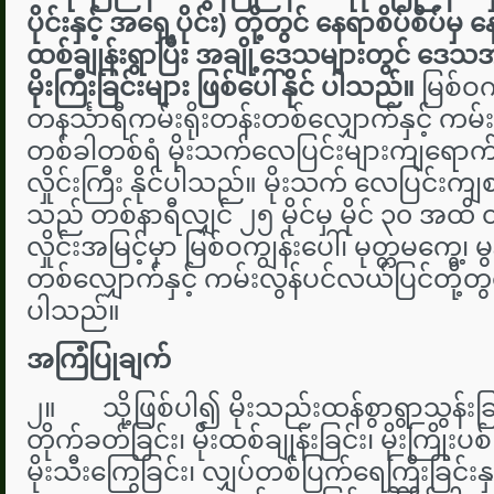
ပိုင်းနှင့် အရှေ့ပိုင်း) တို့တွင် နေရာစိပ်စိပ်မှ
ထစ်ချုန်းရွာပြီး အချို့ဒေသများတွင် ဒေသ
မိုးကြီးခြင်းများ ဖြစ်ပေါ်နိုင် ပါသည်။
မြစ်ဝကျ
တနင်္သာရီကမ်းရိုးတန်းတစ်လျှောက်နှင့် ကမ်း
တစ်ခါတစ်ရံ မိုးသက်လေပြင်းများကျရောက်ပြ
လှိုင်းကြီး နိုင်ပါသည်။ မိုးသက် လေပြင်းက
သည် တစ်နာရီလျှင် ၂၅ မိုင်မှ မိုင် ၃၀ အထိ 
လှိုင်းအမြင့်မှာ မြစ်ဝကျွန်းပေါ်၊ မုတ္တမကွေ့၊ 
တစ်လျှောက်နှင့် ကမ်းလွန်ပင်လယ်ပြင်တို့တွင် 
ပါသည်။
အကြံပြုချက်
၂။ သို့ဖြစ်ပါ၍ မိုးသည်းထန်စွာရွာသွန်းခြ
တိုက်ခတ်ခြင်း၊ မိုးထစ်ချုန်းခြင်း၊ မိုးကြိုးပစ
မိုးသီးကြွေခြင်း၊ လျှပ်တစ်ပြက်ရေကြီးခြင်းနှ