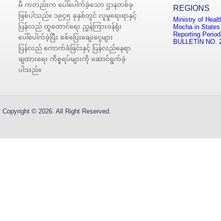
မီ ကတည်းက ပေါ်ပေါက်ခဲ့သော ဌာနတစ်ခု
REGIONS
ဖြစ်ပါသည်။ ၁၉၄၅ ခုနှစ်တွင် လူမှုရေးရာနှင့်
Ministry of Heal
ပြန်လည် ထူထောင်ရေး ညွှန်ကြားဝန်ရုံး
Mocha in States
Reporting Period
ပေါ်ပေါက်ခဲ့ပြီး စစ်ပြေးချေးငွေများ
BULLETIN NO. 
ပြန်လည် ကောက်ခံခြင်းနှင့် ပြန်လည်နေရာ
ချထားရေး ကိစ္စရပ်များကို ဆောင်ရွက်ခဲ့
ပါသည်။
Copyright © 2026. All Right Reserved.