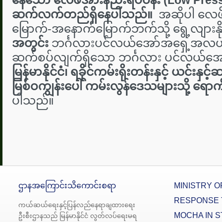
နေသော လေဖိအားနည်းရပ်ဝန်း (Low Pres
ဆက်လက်တည်ရှိနေပါသည်။
အဆိုပါ လေဖ
မြောက်-အနောက်မြောက်ဘက်သို့ ရွေ့လျားနိုင
အတွင်း
ဘင်္ဂလားပင်လယ်အော်အရှေ့အလယ်ပိုင်
ဆက်စပ်လျက်ရှိသော ဘင်္ဂလား ပင်လယ်အော်အ
မြန်မာနိုင်ငံ၊ ရခိုင်ကမ်းရိုးတန်းနှင့် ယင်းန
မြစ်ဝကျွန်းပေါ် ကမ်းလွန်ဒေသများသို့ ရောက
ပါသည်။
ဌာနအကြောင်းသိကောင်းစရာ
MINISTRY O
RESPONSE 
ကယ်ဆယ်ရေးနှင့်ပြန်လည်နေရာချထားရေး
MOCHA IN S
ဦးစီးဌာနသည် မြန်မာနိုင်ငံ လွတ်လပ်ရေးမရ