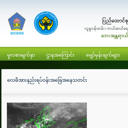
မူလစာမျက်နှာ
ဌာနအကြောင်း
မျှော်မှန်းချက်များ
လေဖိအားနည်းရပ်ဝန်းအခြေအနေသတင်း