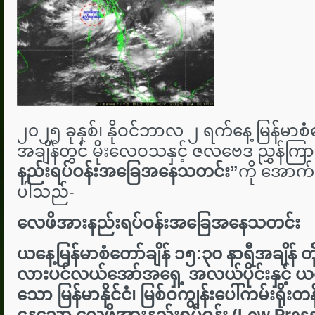
၂၀၂၅ ခုနှစ်၊ နိုဝင်ဘာလ ၂ ရက်နေ့ မြန်မာစံတ
အချိန်တွင် မိုးလေဝသနှင့် ဇလဗေဒ ညွှန်ကြား
နည်းရပ်ဝန်းအခြေအနေသတင်း
”
ကို အောက်
ပါသည်-
လေဖိအားနည်းရပ်ဝန်းအခြေအနေသတင်း
ယနေ့မြန်မာစံတော်ချိန် ၁၅:၃၀ နာရီအချိန် တ
လားပင်လယ်အော်အရှေ့ အလယ်ပိုင်းနှင့် ယင်
သော မြန်မာနိုင်ငံ၊ မြစ်ဝကျွန်းပေါ်ကမ်းရိုး