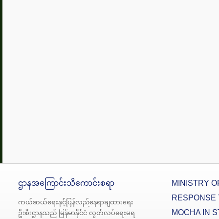
ဌာနအကြောင်းသိကောင်းစရာ
MINISTRY O
RESPONSE 
ကယ်ဆယ်ရေးနှင့်ပြန်လည်နေရာချထားရေး
MOCHA IN S
ဦးစီးဌာနသည် မြန်မာနိုင်ငံ လွတ်လပ်ရေးမရ