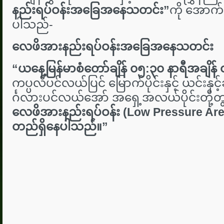
နည်းရပ်ဝန်းအခြေအနေသတင်း
”
ကို အောက်
ပါသည်-
လေဖိအားနည်းရပ်ဝန်းအခြေအနေသတင်း
“
ယနေ့မြန်မာစံတော်ချိန် ၀၅:၃၀ နာရီအချိန်
ကပ္ပလီပင်လယ်ပြင် မြောက်ပိုင်းနှင့် ယင်း
င်္ဂလားပင်လယ်အော် အရှေ့အလယ်ပိုင်းတို့တ
လေဖိအားနည်းရပ်ဝန်း (Low Pressure 
တည်ရှိနေပါသည်။
”