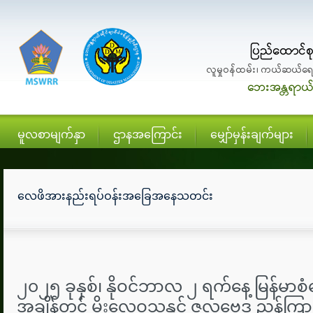
မူလစာမျက်နှာ
ဌာနအကြောင်း
မျှော်မှန်းချက်များ
လေဖိအားနည်းရပ်ဝန်းအခြေအနေသတင်း
၂၀၂၅ ခုနှစ်၊ နိုဝင်ဘာလ ၂ ရက်နေ့ မြန်မာစံတ
အချိန်တွင် မိုးလေဝသနှင့် ဇလဗေဒ ညွှန်ကြား