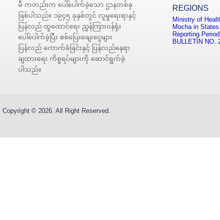
မီ ကတည်းက ပေါ်ပေါက်ခဲ့သော ဌာနတစ်ခု
REGIONS
ဖြစ်ပါသည်။ ၁၉၄၅ ခုနှစ်တွင် လူမှုရေးရာနှင့်
Ministry of Heal
ပြန်လည် ထူထောင်ရေး ညွှန်ကြားဝန်ရုံး
Mocha in States
Reporting Period
ပေါ်ပေါက်ခဲ့ပြီး စစ်ပြေးချေးငွေများ
BULLETIN NO. 
ပြန်လည် ကောက်ခံခြင်းနှင့် ပြန်လည်နေရာ
ချထားရေး ကိစ္စရပ်များကို ဆောင်ရွက်ခဲ့
ပါသည်။
Copyright © 2026. All Right Reserved.